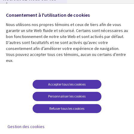
réseaux
Salle de presse
Consentement à l'utilisation de cookies
Social
Fusions
Media
Nous utilisons nos propres témoins et ceux de tiers afin de vous
FRANCE
garantir un site Web fluide et sécurisé. Certains sont nécessaires au
bon fonctionnement de notre site Web et sont activés par défaut.
Ressources
Support
D’autres sont facultatifs et ne sont activés qu’avec votre
consentement afin d’améliorer votre expérience de navigation.
Library
Legal
Articles
Accessibilité
Vous pouvez accepter tous ces témoins, aucun ou certains d’entre
eux.
Links
FRANCE
Blog
Protection des données
FRANCE
Études de cas
Restrictions et
conditions juridiques
Événements
Accepter tous les cookies
FAQ Carrières
Podcasts
Personnaliser les cookies
Centre de gestion des
Points de vue
témoins
Refuser tous les cookies
Vidéos
En voir plus
Gestion des cookies