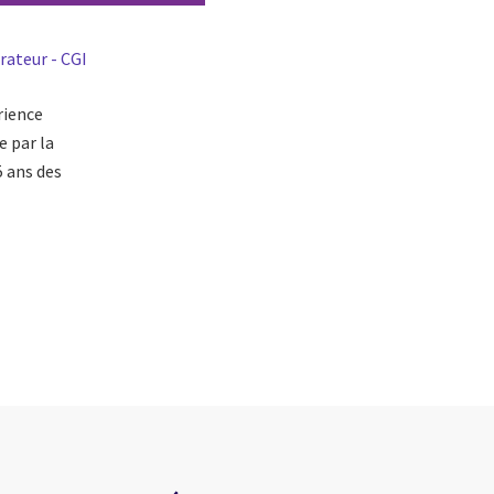
rateur - CGI
rience
e par la
 ans des