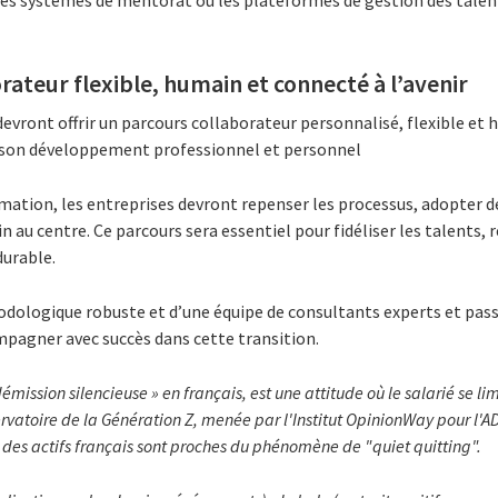
rateur flexible, humain et connecté à l’avenir
devront offrir un parcours collaborateur personnalisé, flexible 
 son développement professionnel et personnel
rmation, les entreprises devront repenser les processus, adopter 
n au centre. Ce parcours sera essentiel pour fidéliser les talents,
durable.
ologique robuste et d’une équipe de consultants experts et pass
pagner avec succès dans cette transition.
« démission silencieuse » en français, est une attitude où le salarié se
servatoire de la Génération Z, menée par l'Institut OpinionWay pour l'
% des actifs français sont proches du phénomène de "quiet quitting".