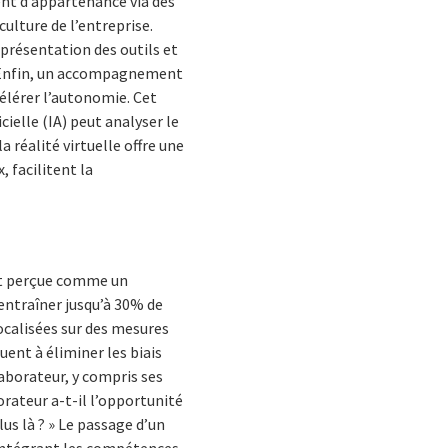
ment d’appartenance via des
ulture de l’entreprise.
a présentation des outils et
n. Enfin, un accompagnement
élérer l’autonomie. Cet
ielle (IA) peut analyser le
 réalité virtuelle offre une
 facilitent la
nt perçue comme un
entraîner jusqu’à 30% de
ocalisées sur des mesures
ent à éliminer les biais
laborateur, y compris ses
orateur a-t-il l’opportunité
plus là ? » Le passage d’un
 intégrant les compétences