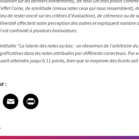
calisation sur les derniers événements), de halo (un trait positif comm
l’effet Corne, de similitude (mieux noter ceux qui nous ressemblent), 
ieu de rester ancré sur les critères d’évaluation), de clémence ou de s
 diversité affectent notre perception des autres et expliquent nombre 
est confronté à plusieurs évaluateurs.
ntitulée "La loterie des notes au bac : un réexamen de l'arbitraire d
ignificatives dans les notes attribuées par différents correcteurs. P
uvait atteindre jusqu'à 11 points, bien que la moyenne des écarts soit 
r :
 on LinkedIn
icle on X
e article on Facebook
Share article on Email
Share article on Print
Facebook
Email
Print
T