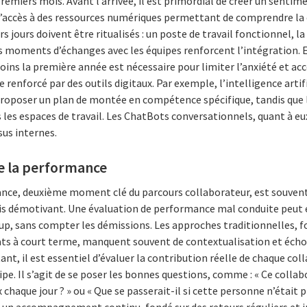
premiers mois. Avant l’arrivée, il est primordial de créer un senti
l’accès à des ressources numériques permettant de comprendre la c
ers jours doivent être ritualisés : un poste de travail fonctionnel, l
des moments d’échanges avec les équipes renforcent l’intégratio
ns la première année est nécessaire pour limiter l’anxiété et acc
nforcé par des outils digitaux. Par exemple, l’intelligence artific
proposer un plan de montée en compétence spécifique, tandis que la
les espaces de travail. Les ChatBots conversationnels, quant à eux,
us internes.
e la performance
mance, deuxième moment clé du parcours collaborateur, est souve
is démotivant. Une évaluation de performance mal conduite peut 
, sans compter les démissions. Les approches traditionnelles, f
ats à court terme, manquent souvent de contextualisation et échou
ant, il est essentiel d’évaluer la contribution réelle de chaque col
ipe. Il s’agit de se poser les bonnes questions, comme : « Ce collab
ux chaque jour ? » ou « Que se passerait-il si cette personne n’était 
 à un accompagnement continu, fondé sur des retours réguliers et