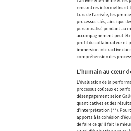
l’arrivée elle-même et les 
rencontres informelles et 
Lors de l’arrivée, les premi
processus clés, ainsi que 
personnalisé pendant au moi
accompagnement peut être re
profil du collaborateur et 
immersion interactive dans 
compréhension des process
L’humain au cœur d
L'évaluation de la perfor
processus coûteux et parfo
désengagement selon Gallup
quantitatives et des résult
d’interprétation (**). Pourt
apports à la cohésion d’équ
de faire ce qu’il fait le mie
rituel d’évaluation annuel