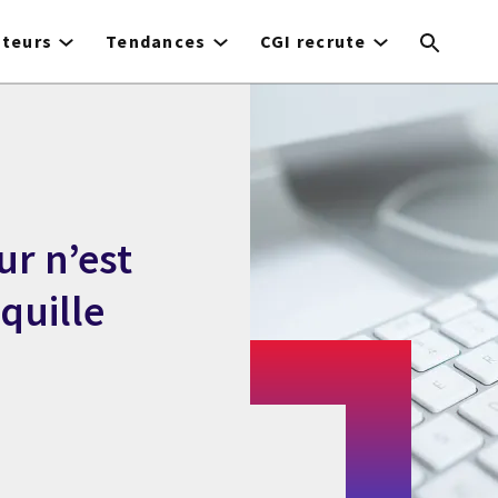
cteurs
Tendances
CGI recrute
ur n’est
quille