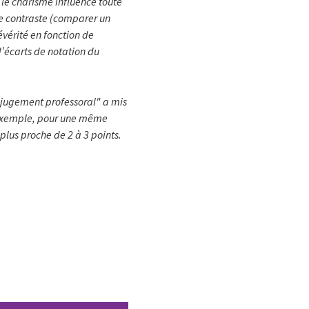
e le charisme influence toute
de contraste (comparer un
évérité en fonction de
d’écarts de notation du
u jugement professoral" a mis
ar exemple, pour une même
plus proche de 2 à 3 points.