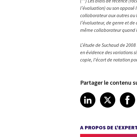
(**) Les biais de récence (fo
l’évaluation) ou son opposé 
collaborateur aux autres au l
l’évaluateur, de genre et de
même collaborateur quand il 
L’étude de Suchaud de 2008 i
en évidence des variations s
copie, l'écart de notation po
Partager le contenu su
Share article
Share art
Shar
LinkedIn
X
A PROPOS DE L'EXPER