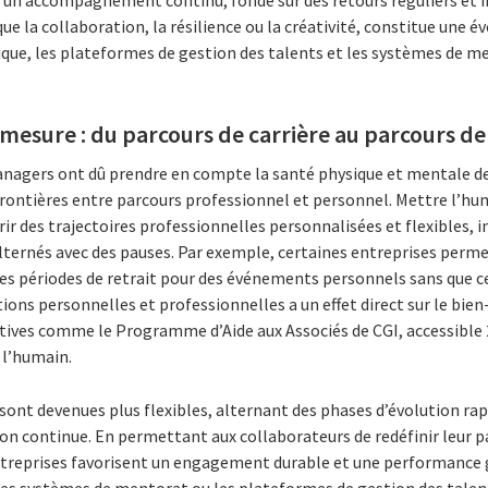
 la collaboration, la résilience ou la créativité, constitue une é
que, les plateformes de gestion des talents et les systèmes de me
 mesure : du parcours de carrière au parcours de
managers ont dû prendre en compte la santé physique et mentale de
ontières entre parcours professionnel et personnel. Mettre l’hum
rir des trajectoires professionnelles personnalisées et flexibles
lternés avec des pauses. Par exemple, certaines entreprises perme
es périodes de retrait pour des événements personnels sans que ce
ions personnelles et professionnelles a un effet direct sur le bien-
tives comme le Programme d’Aide aux Associés de CGI, accessible 2
 l’humain.
e sont devenues plus flexibles, alternant des phases d’évolution rap
n continue. En permettant aux collaborateurs de redéfinir leur pa
ntreprises favorisent un engagement durable et une performance 
s systèmes de mentorat ou les plateformes de gestion des talent