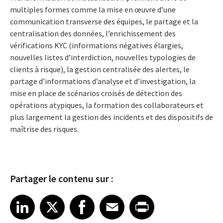
multiples formes comme la mise en œuvre d’une
communication transverse des équipes, le partage et la
centralisation des données, l’enrichissement des
vérifications KYC (informations négatives élargies,
nouvelles listes d’interdiction, nouvelles typologies de
clients à risque), la gestion centralisée des alertes, le
partage d’informations d’analyse et d’investigation, la
mise en place de scénarios croisés de détection des
opérations atypiques, la formation des collaborateurs et
plus largement la gestion des incidents et des dispositifs de
maîtrise des risques.
Partager le contenu sur :
Share article on LinkedIn
Share article on X
Share article on Facebook
Share article on Email
Share article on Print
LinkedIn
X
Facebook
Email
Print