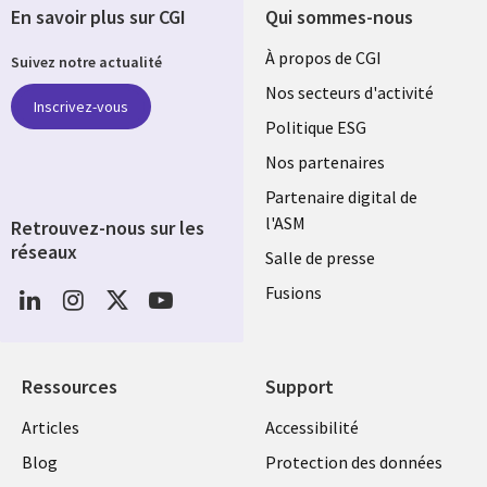
En savoir plus sur CGI
Qui sommes-nous
Useful
À propos de CGI
Suivez notre actualité
links
Nos secteurs d'activité
Inscrivez-vous
FRANCE
Politique ESG
Nos partenaires
Partenaire digital de
l'ASM
Retrouvez-nous sur les
réseaux
Salle de presse
Social
Fusions
Media
FRANCE
Ressources
Support
Library
Legal
Articles
Accessibilité
Links
FRANCE
Blog
Protection des données