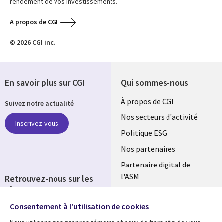
rendement de vos investissements.
A propos de CGI
© 2026 CGI inc.
En savoir plus sur CGI
Qui sommes-nous
Useful
À propos de CGI
Suivez notre actualité
links
Nos secteurs d'activité
Inscrivez-vous
FRANCE
Politique ESG
Nos partenaires
Partenaire digital de
l'ASM
Retrouvez-nous sur les
réseaux
Salle de presse
Consentement à l'utilisation de cookies
Social
Fusions
Media
Nous utilisons nos propres témoins et ceux de tiers afin de vous