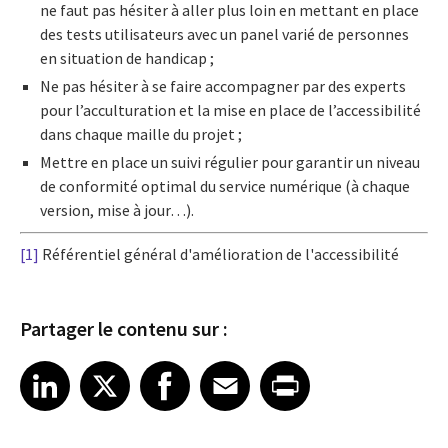
ne faut pas hésiter à aller plus loin en mettant en place
des tests utilisateurs avec un panel varié de personnes
en situation de handicap ;
Ne pas hésiter à se faire accompagner par des experts
pour l’acculturation et la mise en place de l’accessibilité
dans chaque maille du projet ;
Mettre en place un suivi régulier pour garantir un niveau
de conformité optimal du service numérique (à chaque
version, mise à jour…).
[1]
Référentiel général d'amélioration de l'accessibilité
Partager le contenu sur :
Share article on LinkedIn
Share article on X
Share article on Facebook
Share article on Email
Share article on Print
LinkedIn
X
Facebook
Email
Print