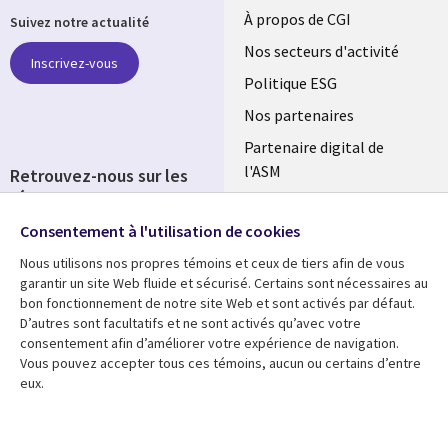
Useful
À propos de CGI
Suivez notre actualité
links
Nos secteurs d'activité
Inscrivez-vous
FRANCE
Politique ESG
Nos partenaires
Partenaire digital de
l'ASM
Retrouvez-nous sur les
réseaux
Salle de presse
Consentement à l'utilisation de cookies
Social
Fusions
Media
Nous utilisons nos propres témoins et ceux de tiers afin de vous
FRANCE
garantir un site Web fluide et sécurisé. Certains sont nécessaires au
bon fonctionnement de notre site Web et sont activés par défaut.
Ressources
Support
D’autres sont facultatifs et ne sont activés qu’avec votre
consentement afin d’améliorer votre expérience de navigation.
Library
Legal
Articles
Accessibilité
Vous pouvez accepter tous ces témoins, aucun ou certains d’entre
eux.
Links
FRANCE
Blog
Protection des données
FRANCE
Études de cas
Restrictions et
conditions juridiques