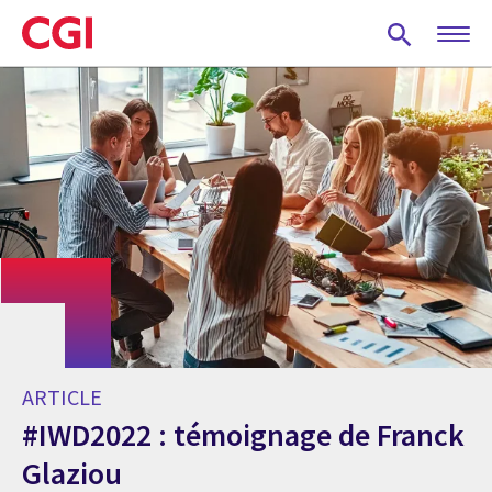
Skip
to
main
content
ARTICLE
#IWD2022 : témoignage de Franck
Glaziou