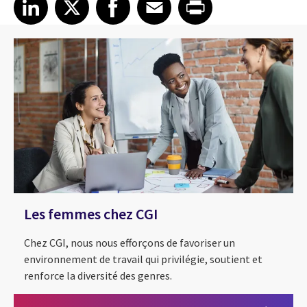
Share article on LinkedIn
Share article on X
Share article on Facebook
Share article on Email
Share article on Print
LinkedIn
X
Facebook
Email
Print
Les femmes chez CGI
Chez CGI, nous nous efforçons de favoriser un
environnement de travail qui privilégie, soutient et
renforce la diversité des genres.