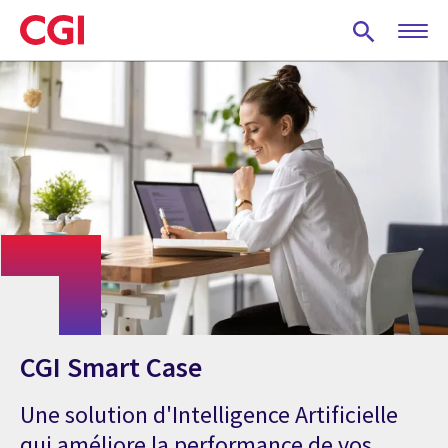
Skip
to
main
content
CGI Smart Case
Une solution d'Intelligence Artificielle
qui améliore la performance de vos