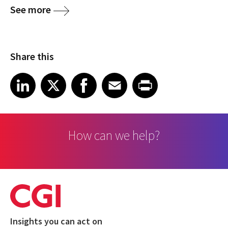
See more
Share this
Share article on LinkedIn
Share article on X
Share article on Facebook
Share article on Email
Share article on Print
LinkedIn
X
Facebook
Email
Print
How can we help?
Insights you can act on