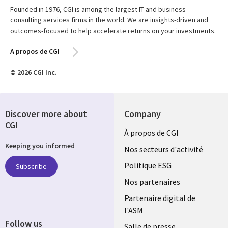
Founded in 1976, CGI is among the largest IT and business
consulting services firms in the world. We are insights-driven and
outcomes-focused to help accelerate returns on your investments.
A propos de CGI
© 2026 CGI Inc.
Discover more about
Company
CGI
Useful
À propos de CGI
Keeping you informed
links
Nos secteurs d'activité
FRANCE
Politique ESG
Subscribe
Nos partenaires
Partenaire digital de
l'ASM
Follow us
Salle de presse