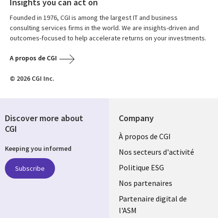
Insights you can act on
Founded in 1976, CGI is among the largest IT and business
consulting services firms in the world. We are insights-driven and
outcomes-focused to help accelerate returns on your investments.
A propos de CGI
© 2026 CGI Inc.
Discover more about
Company
CGI
Useful
À propos de CGI
Keeping you informed
links
Nos secteurs d'activité
FRANCE
Politique ESG
Subscribe
Nos partenaires
Partenaire digital de
l'ASM