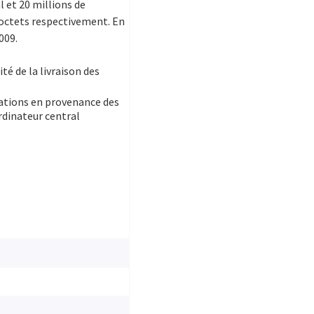
l et 20 millions de
-octets respectivement. En
009.
té de la livraison des
cations en provenance des
rdinateur central