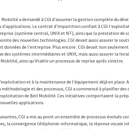
l Mobilité a demandé à CGI d'assumer la gestion complète du dév
'applications. Le contrat d'impartition confiait à CGI l'exploitat
treprise (système central, UNIX et NT), ainsi que la prestation de s
 pointe des nouvelles technologies. CGI devait aussi assurer le sout
 données de l'entreprise. Plus encore : CGI devait non seulement v
ue des systèmes intermédiaires et UNIX, mais aussi assurer la livra
 Mobilité, ainsi qu'établir un processus de reprise après sinistre.
 l'exploitation et à la maintenance de l'équipement déjà en place. 
 la méthodologie et des processus, CGI a commencé à planifier de
exploitation de Bell Mobilité. Ces initiatives comportaient la prép
nouvelles applications.
suivantes, CGI a mis au point un ensemble de processus évolués 
s, la convergence téléphonie-informatique, la réponse vocale inte