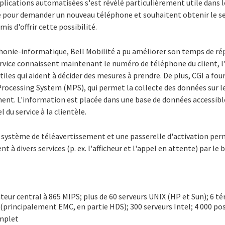
plications automatisées s'est révélé particulièrement utile dans le
é pour demander un nouveau téléphone et souhaitent obtenir le se
s d'offrir cette possibilité.
honie-informatique, Bell Mobilité a pu améliorer son temps de r
ervice connaissent maintenant le numéro de téléphone du client, l'
utiles qui aident à décider des mesures à prendre. De plus, CGI a fou
cessing System (MPS), qui permet la collecte des données sur les 
ement. L'information est placée dans une base de données accessib
 du service à la clientèle.
 système de téléavertissement et une passerelle d'activation per
 divers services (p. ex. l'afficheur et l'appel en attente) par le b
eur central à 865 MIPS; plus de 60 serveurs UNIX (HP et Sun); 6 té
 (principalement EMC, en partie HDS); 300 serveurs Intel; 4 000 pos
omplet