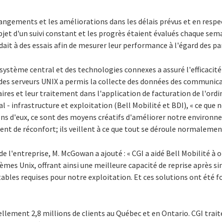
 changements et les améliorations dans les délais prévus et en resp
objet d'un suivi constant et les progrès étaient évalués chaque sem
dait à des essais afin de mesurer leur performance à l'égard des p
système central et des technologies connexes a assuré l'efficacité 
 des serveurs UNIX a permis la collecte des données des communic
es et leur traitement dans l'application de facturation de l'ordin
 - infrastructure et exploitation (Bell Mobilité et BDI), « ce que
ns d'eux, ce sont des moyens créatifs d'améliorer notre environnem
t de réconfort; ils veillent à ce que tout se déroule normalement
e l'entreprise, M. McGowan a ajouté : « CGI a aidé Bell Mobilité à 
es Unix, offrant ainsi une meilleure capacité de reprise après sini
tables requises pour notre exploitation. Et ces solutions ont été f
ellement 2,8 millions de clients au Québec et en Ontario. CGI trai