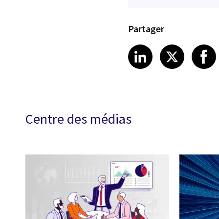
Partager
Share article
Share art
Shar
LinkedIn
X
Centre des médias