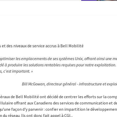
et des niveaux de service accrus à Bell Mobilité
 optimiser les emplacements de ses systèmes Unix, offrant ainsi une m
idé à produire les solutions rentables requises pour notre exploitation. 
s, c'est important. »
Bill McGowan, directeur général - infrastructure et exploi
néraux de Bell Mobilité ont décidé de centrer les efforts sur la co
cellulaire offrant aux Canadiens des services de communication et 
t qu'une façon d'y parvenir : confier en impartition le développemen
u réseau. Ils ont donc fait appel à CGI...