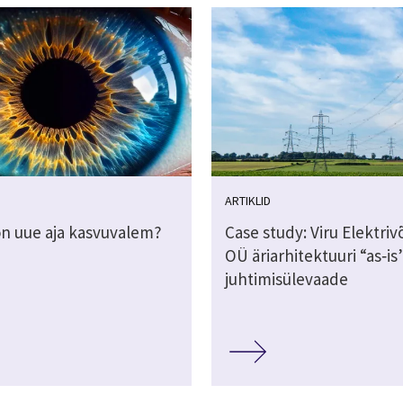
ARTIKLID
on uue aja kasvuvalem?
Case study: Viru Elektri
OÜ äriarhitektuuri “as‑is
juhtimisülevaade