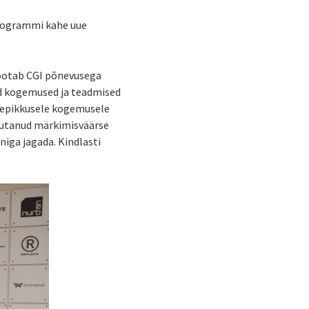
iprogrammi kahe uue
ootab CGI põnevusega
 kogemused ja teadmised
atepikkusele kogemusele
vutanud märkimisväärse
iga jagada. Kindlasti