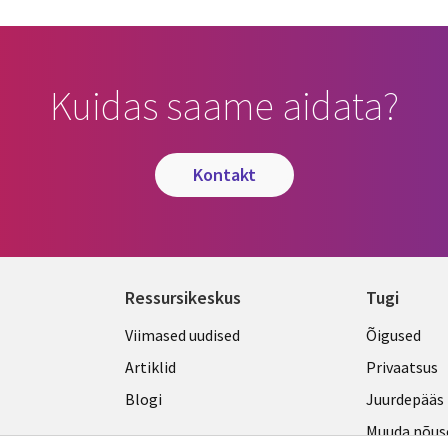
Kuidas saame aidata?
kontakt
Ressursikeskus
Tugi
Library
Legal
Viimased uudised
Õigused
Links
ESTON
Artiklid
Privaatsus
ESTONIA
Blogi
Juurdepääs
Muuda nõus