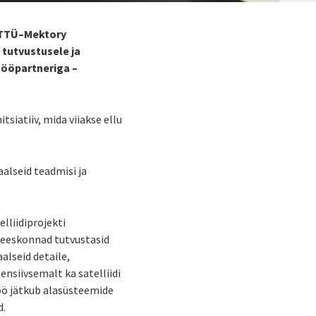
l TTÜ–Mektory
 tutvustusele ja
tööpartneriga –
siatiiv, mida viiakse ellu
alseid teadmisi ja
lliidiprojekti
meeskonnad tutvustasid
aalseid detaile,
nsiivsemalt ka satelliidi
Töö jätkub alasüsteemide
d.