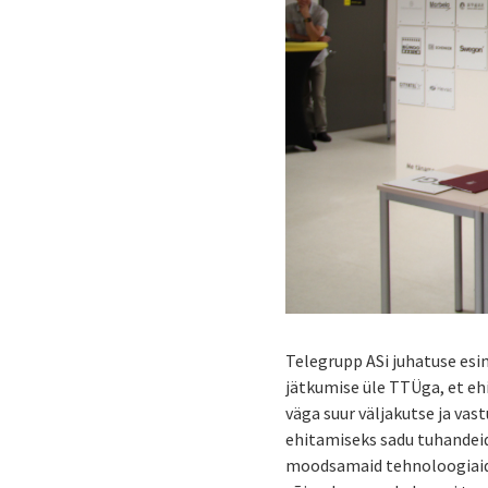
Telegrupp ASi juhatuse es
jätkumise üle TTÜga, et eh
väga suur väljakutse ja vas
ehitamiseks sadu tuhandeid
moodsamaid tehnoloogiaid.