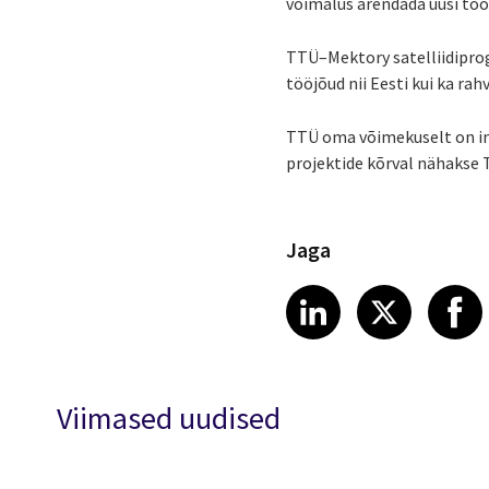
võimalus arendada uusi toot
TTÜ–Mektory satelliidipro
tööjõud nii Eesti kui ka r
TTÜ oma võimekuselt on in
projektide kõrval nähakse
Jaga
Share article
Share art
Shar
LinkedIn
X
Viimased uudised