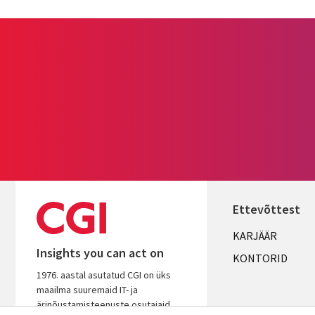
Ettevõttest
Useful
KARJÄÄR
Insights you can act on
links
KONTORID
1976. aastal asutatud CGI on üks
ESTONIA
maailma suuremaid IT- ja
ärinõustamisteenuste osutajaid.