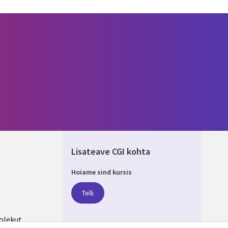
Lisateave CGI kohta
Hoiame sind kursis
IA
Telli
olekut