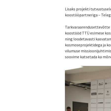
Lisaks projekti tutvustuse
koostööpartneriga – Telegr
Tarkvaraarendusettevõtte 
koostööd TTÜ esimese kos
ning loodetavasti kasvatam
kosmoseprojektidega ja ko
vilumuse missioonijuhtimi
soovime katsetada ka mõnda