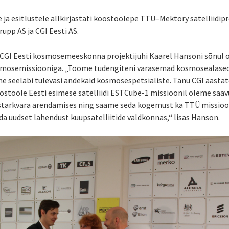
le ja esitlustele allkirjastati koostöölepe TTÜ–Mektory satelliid
upp AS ja CGI Eesti AS.
CGI Eesti kosmosemeeskonna projektijuhi Kaarel Hansoni sõnul 
mosemissiooniga. „Toome tudengiteni varasemad kosmosealased
e seeläbi tulevasi andekaid kosmosespetsialiste. Tänu CGI aast
ostööle Eesti esimese satelliidi ESTCube-1 missioonil oleme saa
starkvara arendamises ning saame seda kogemust ka TTÜ missioon
 uudset lahendust kuupsatelliitide valdkonnas,“ lisas Hanson.