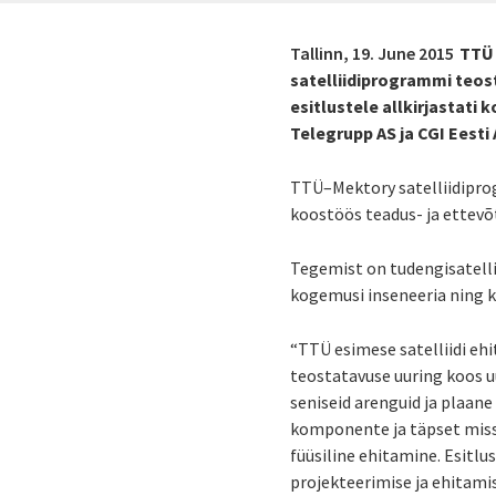
Tallinn,
19. June 2015
TTÜ 
satelliidiprogrammi teost
esitlustele allkirjastat
Telegrupp AS ja CGI Eesti 
TTÜ–Mektory satelliidiprogr
koostöös teadus- ja ettevõt
Tegemist on tudengisatelli
kogemusi inseneeria ning
“TTÜ esimese satelliidi eh
teostatavuse uuring koos u
seniseid arenguid ja plaane 
komponente ja täpset missio
füüsiline ehitamine. Esitlu
projekteerimise ja ehitami