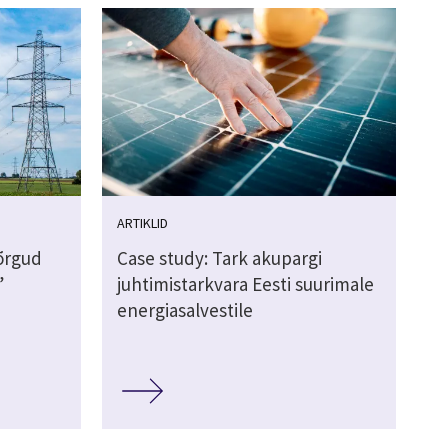
ARTIKLID
võrgud
Case study: Tark akupargi
”
juhtimistarkvara Eesti suurimale
energiasalvestile