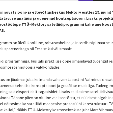
innovatsiooni- ja ettevõtluskeskus Mektory esitles 19. juuni
atavuse analüüsi ja uuenenud kontseptsiooni. Lisaks projekti
i koostöölepe TTÜ–Mektory satelliidiprogrammi kahe uue koos
AS.
amm on üleülikooliline, rahvusvaheline ja interdistsiplinaarne init
luspartneritega nii Eestist kui välismaalt.
idi programmiga, kus läbi praktilise õppe omandavad tudengid rea
 kosmosetehnoloogia valdkondades.
itus on jõudmas juba kolmanda vaheverstapostini. Valminud on sate
uenenud tehnilise konseptsiooni ja graafilise mudeliga. Tudengi
ning said ekspertidelt tagasisidet. Lisaks esitlesime satelliidi visu
oni. Tänane päev on oluline veel seetõttu, et nüüdsest algab inte
sel näitasime ka satelliidi maapealse prototüübi kerestruktuuri. 
se kallal,” rääkis TTÜ–Mektory kosmosekeskuse juht Mart Vihman