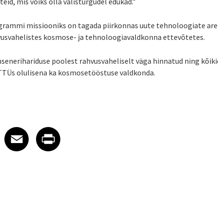
eid, mis võiks olla välisturgudel edukad.”
grammi missiooniks on tagada piirkonnas uute tehnoloogiate ar
ahvusvahelistes kosmose- ja tehnoloogiavaldkonna ettevõtetes.
senerihariduse poolest rahvusvaheliselt väga hinnatud ning kõik
 TTÜs olulisena ka kosmosetööstuse valdkonda.
 on LinkedIn
icle on X
e article on Facebook
Share article on Email
Share article on Print
Facebook
Email
Print