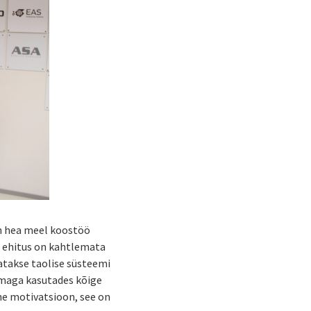
on hea meel koostöö
a ehitus on kahtlemata
tatakse taolise süsteemi
mmaga kasutades kõige
ne motivatsioon, see on