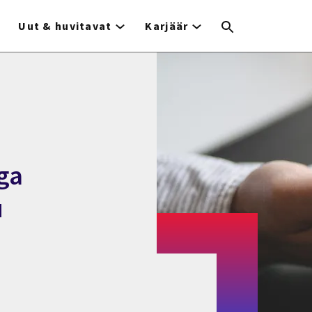
Uut & huvitavat
Karjäär
ga
u