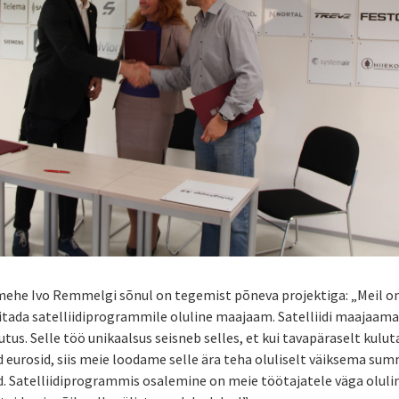
imehe Ivo Remmelgi sõnul on tegemist põneva projektiga: „Meil 
itada satelliidiprogrammile oluline maajaam. Satelliidi maajaam
tutus. Selle töö unikaalsus seisneb selles, et kui tavapäraselt kulu
 eurosid, siis meie loodame selle ära teha oluliselt väiksema su
 Satelliidiprogrammis osalemine on meie töötajatele väga oluli