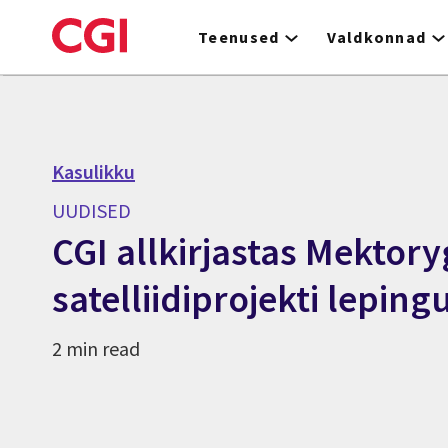
Skip
to
Teenused
Valdkonnad
main
content
Kasulikku
UUDISED
CGI allkirjastas Mektory
satelliidiprojekti leping
2 min read