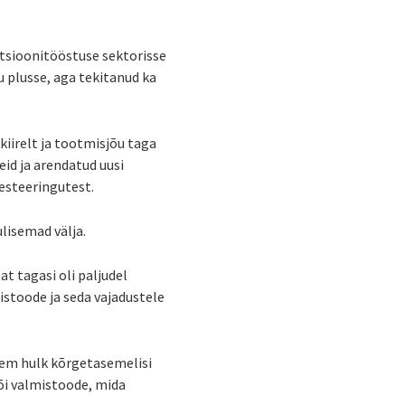
atsioonitööstuse sektorisse
u plusse, aga tekitanud ka
kiirelt ja tootmisjõu taga
id ja arendatud uusi
esteeringutest.
ulisemad välja.
t tagasi oli paljudel
mistoode ja seda vajadustele
urem hulk kõrgetasemelisi
või valmistoode, mida