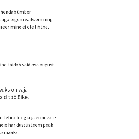
tähendab ümber
la aga pigem väiksem ning
eerimine ei ole lihtne,
ine täidab vaid osa august
vuks on vaja
sid töölõike.
ad tehnoloogia ja erinevate
meie haridussüsteem peab
rusmaaks.