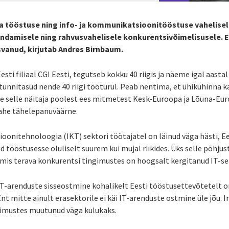
a tööstuse ning info- ja kommunikatsioonitööstuse vahelise
ndamisele ning rahvusvahelisele konkurentsivõimelisusele. Ees
svanud, kirjutab Andres Birnbaum.
esti filiaal CGI Eesti, tegutseb kokku 40 riigis ja näeme igal aas
tunnitasud nende 40 riigi tööturul. Peab nentima, et ühikuhinna k
 selle näitaja poolest ees mitmetest Kesk-Euroopa ja Lõuna-Euroo
vahe tähelepanuväärne.
oonitehnoloogia (IKT) sektori töötajatel on läinud väga hästi, Ee
tööstusesse oluliselt suurem kui mujal riikides. Üks selle põhjust
, mis terava konkurentsi tingimustes on hoogsalt kergitanud IT-sek
IT-arenduste sisseostmine kohalikelt Eesti tööstusettevõtetelt on
nt mitte ainult erasektorile ei käi IT-arenduste ostmine üle jõu.
ingimustes muutunud väga kulukaks.