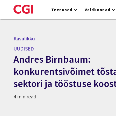
Skip
to
Teenused
Valdkonnad
main
content
Kasulikku
UUDISED
Andres Birnbaum:
konkurentsivõimet tõsta
sektori ja tööstuse koos
4 min read