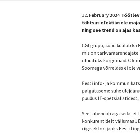
12. February 2024
Töötlev
tähtsus efektiivsele maja
ning see trend on ajas ka
CGI grupp, kuhu kuulub ka E
mis on tarkvaraarendajate 
olnud üks kõrgemaid. Oleme
Soomega võrreldes ei ole 
Eesti info- ja kommunikatsi
palgataseme suhe ülejäänud 
puudus IT-spetsialistidest
See tähendab aga seda, et 
konkurentidelt välismaal. E
riigisektori jaoks Eesti t