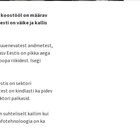
l koostööl on määrav
ti on väike ja kallis
tal uuenevatest andmetest,
asv Eestis on pikka aega
pa riikidest. Isegi
stis on sektori
est on kindlasti ka pidev
tori palkasid.
 suhteliselt kallim kui
 Infotehnoloogia on ka