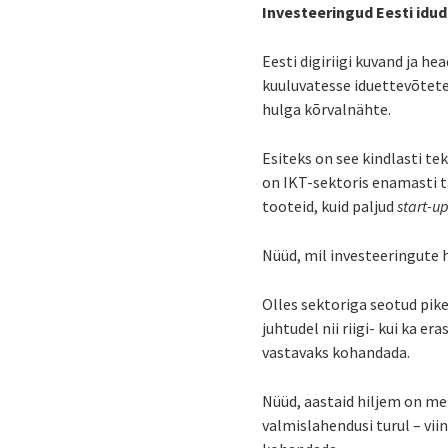
Investeeringud Eesti idud
Eesti digiriigi kuvand ja 
kuuluvatesse iduettevõtetes
hulga kõrvalnähte.
Esiteks on see kindlasti te
on IKT-sektoris enamasti t
tooteid, kuid paljud
start-u
Nüüd, mil investeeringute h
Olles sektoriga seotud pik
juhtudel nii riigi- kui ka 
vastavaks kohandada.
Nüüd, aastaid hiljem on mei
valmislahendusi turul – vii