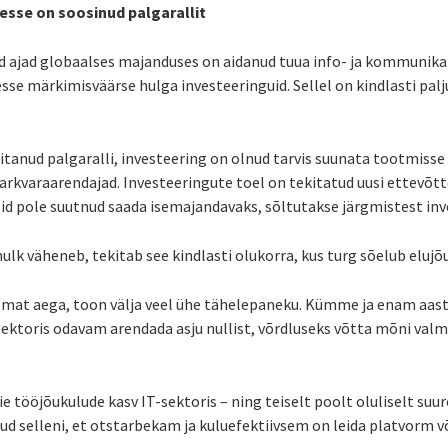
esse on soosinud palgarallit
head ajad globaalses majanduses on aidanud tuua info- ja kommunik
se märkimisväärse hulga investeeringuid. Sellel on kindlasti palj
kitanud palgaralli, investeering on olnud tarvis suunata tootmisse 
arkvaraarendajad. Investeeringute toel on tekitatud uusi ettevõtte
p
id pole suutnud saada isemajandavaks, sõltutakse järgmistest inv
ulk väheneb, tekitab see kindlasti olukorra, kus turg sõelub elujõ
emat aega, toon välja veel ühe tähelepaneku. Kümme ja enam aasta
erasektoris odavam arendada asju nullist, võrdluseks võtta mõni val
e tööjõukulude kasv IT-sektoris – ning teiselt poolt oluliselt su
nud selleni, et otstarbekam ja kuluefektiivsem on leida platvorm 