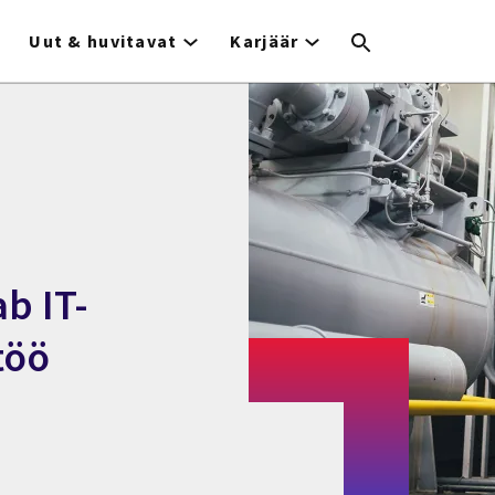
Uut & huvitavat
Karjäär
b IT-
töö