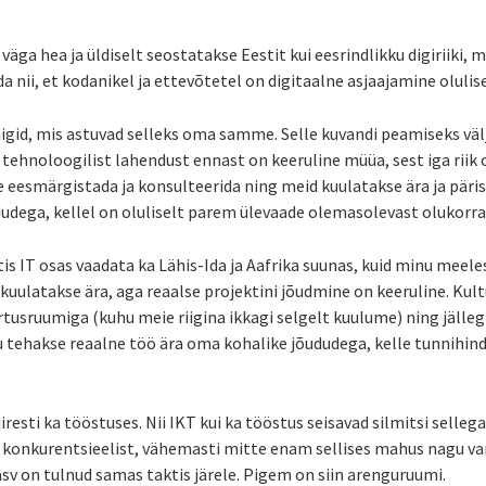
 väga hea ja üldiselt seostatakse Eestit kui eesrindlikku digiriiki, mi
 nii, et kodanikel ja ettevõtetel on digitaalne asjaajamine olulis
riigid, mis astuvad selleks oma samme. Selle kuvandi peamiseks väl
i tehnoloogilist lahendust ennast on keeruline müüa, sest iga riik 
me eesmärgistada ja konsulteerida ning meid kuulatakse ära ja päris
dega, kellel on oluliselt parem ülevaade olemasolevast olukorrast
stis IT osas vaadata ka Lähis-Ida ja Aafrika suunas, kuid minu meel
kuulatakse ära, aga reaalse projektini jõudmine on keeruline. Kultuu
rtusruumiga (kuhu meie riigina ikkagi selgelt kuulume) ning jälle
ku tehakse reaalne töö ära oma kohalike jõududega, kelle tunnihin
iresti ka tööstuses. Nii IKT kui ka tööstus seisavad silmitsi selle
 konkurentsieelist, vähemasti mitte enam sellises mahus nagu vana
asv on tulnud samas taktis järele. Pigem on siin arenguruumi.