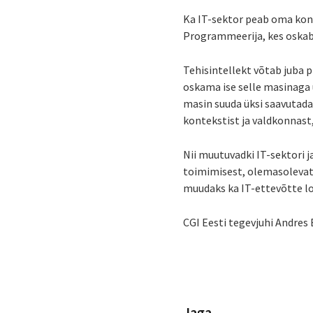
Ka IT-sektor peab oma kon
Programmeerija, kes oskab ed
Tehisintellekt võtab juba 
oskama ise selle masinaga 
masin suuda üksi saavutada
kontekstist ja valdkonnast,
Nii muutuvadki IT-sektori 
toimimisest, olemasolevate
muudaks ka IT-ettevõtte l
CGI Eesti tegevjuhi Andres
Jaga