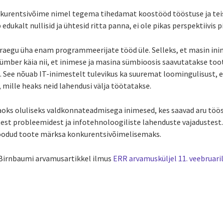
kurentsivõime nimel tegema tihedamat koostööd tööstuse ja teis
ukalt nullisid ja ühtesid ritta panna, ei ole pikas perspektiivis pi
praegu üha enam programmeerijate tööd üle. Selleks, et masin ini
ümber käia nii, et inimese ja masina sümbioosis saavutatakse too
. See nõuab IT-inimestelt tulevikus ka suuremat loomingulisust,
 mille heaks neid lahendusi välja töötatakse.
jaoks oluliseks valdkonnateadmisega inimesed, kes saavad aru tö
st probleemidest ja infotehnoloogiliste lahenduste vajadustest. S
oodud toote märksa konkurentsivõimelisemaks.
 Birnbaumi arvamusartikkel ilmus
ERR arvamusküljel 11. veebruaril