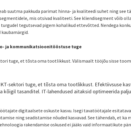
eab suutma pakkuda parimat hinna- ja kvaliteedi suhet ning see 
segmentidele, mis otsivad kvaliteeti. See kliendisegment võib ol
 turgudel tegutsevad pigem kohalikud ettevõtted. Nendega konkur
d kaubamärgid.
nfo- ja kommunikatsioonitööstuse tuge
tori tuge, et tõsta oma tootlikkust. Välismaalt tööjõu sisse toom
IKT-sektori tuge, et tõsta oma tootlikkust. Efektiivsuse kas
ta kõigil tasanditel. IT-lahendused aitaksid optimeerida palju
öötajate digitaalsete oskuste kasvu. Isegi tavatöötajale esitatav
utamise ning seadistamise nõuded kasvavad. See tähendab, et ka 
tehnoloogia rakendamise oskused ei jääks vaid informaatikute pä