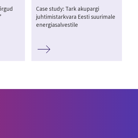
võrgud
Case study: Tark akupargi
”
juhtimistarkvara Eesti suurimale
energiasalvestile