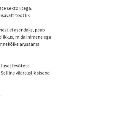
te sektoritega.
isavalt tootlik.
mest ei asendaks, peab
tlikkus, mida inimene ega
 ennekõike arusaama
östusettevõtete
elline väärtuslik sisend
.