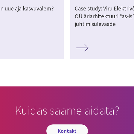
on uue aja kasvuvalem?
Case study: Viru Elektri
OÜ äriarhitektuuri “as‑is
juhtimisülevaade
Kuidas saame aidata?
kontakt