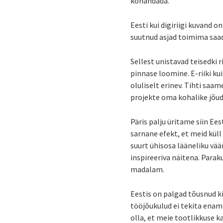
kohandada.
Eesti kui digiriigi kuvand on
suutnud asjad toimima saada
Sellest unistavad teisedki 
pinnase loomine. E-riiki ku
oluliselt erinev. Tihti saa
projekte oma kohalike jõudu
Päris palju üritame siin Ee
sarnane efekt, et meid küll 
suurt ühisosa lääneliku vää
inspireeriva näitena. Para
madalam.
Eestis on palgad tõusnud ki
tööjõukulud ei tekita enam
olla, et meie tootlikkuse k