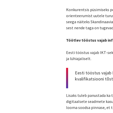
Konkurentsis püsimiseks p
orienteerumist uutele turu
seega näiteks Skandinaavia
sest nende taga on tugeva
Töötlev tööstus vajab i
Eesti tööstus vajab IKT-sek
ja lühiajaliselt.
Eesti tööstus vajab 
kvalifikatsiooni tõs
Lisaks tuleb panustada ka t
digitaalsete seadmete kas
looma soodsa pinnase, et 