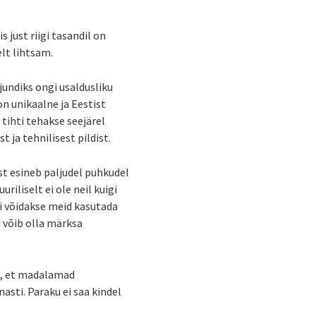
s just riigi tasandil on
elt lihtsam.
jundiks ongi usaldusliku
on unikaalne ja Eestist
 tihti tehakse seejärel
 ja tehnilisest pildist.
est esineb paljudel puhkudel
riliselt ei ole neil kuigi
gi võidakse meid kasutada
d võib olla märksa
ga, et madalamad
sti. Paraku ei saa kindel