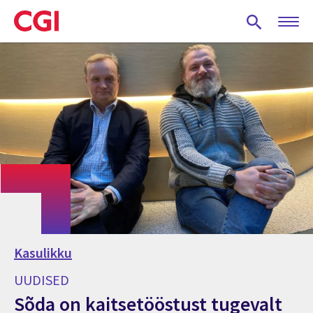
Skip
to
main
content
Kasulikku
UUDISED
Sõda on kaitsetööstust tugevalt