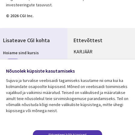
investeeringute tasuvust.
© 2026 CGI Inc.
Lisateave CGI kohta
Ettevõttest
Useful
KARJÄÄR
Hoiame sind kursis
links
KONTORID
Telli
ESTONIA
Nõusolek küpsiste kasutamiseks
Sujuva ja turvalise veebisaidi tagamiseks kasutame nii oma kui ka
kolmandate osapoolte küpsiseid. Mõned on veebisaidi toimimiseks
vajalikud ja vaikimisi määratud. Teised on valikulised ja määratakse
Jälgi meid
ainult teie nõusolekul teie sirvimiskogemuse parandamiseks. Teil on
Social
võimalik nõustuda kõigi nende valikuliste küpsistega, mitte ühegi
Media
küpsisega või mõnega neist.
ESTONIA
Ressursikeskus
Tugi
Aktsepteeri kõik küpsised