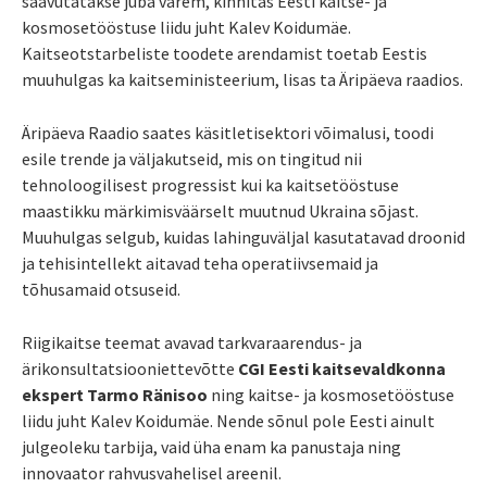
saavutatakse juba varem, kinnitas Eesti kaitse- ja
kosmosetööstuse liidu juht Kalev Koidumäe.
Kaitseotstarbeliste toodete arendamist toetab Eestis
muuhulgas ka kaitseministeerium, lisas ta Äripäeva raadios.
Äripäeva Raadio saates käsitletisektori võimalusi, toodi
esile trende ja väljakutseid, mis on tingitud nii
tehnoloogilisest progressist kui ka kaitsetööstuse
maastikku märkimisväärselt muutnud Ukraina sõjast.
Muuhulgas selgub, kuidas lahinguväljal kasutatavad droonid
ja tehisintellekt aitavad teha operatiivsemaid ja
tõhusamaid otsuseid.
Riigikaitse teemat avavad tarkvaraarendus- ja
ärikonsultatsiooniettevõtte
CGI Eesti kaitsevaldkonna
ekspert Tarmo Ränisoo
ning kaitse- ja kosmosetööstuse
liidu juht Kalev Koidumäe. Nende sõnul pole Eesti ainult
julgeoleku tarbija, vaid üha enam ka panustaja ning
innovaator rahvusvahelisel areenil.