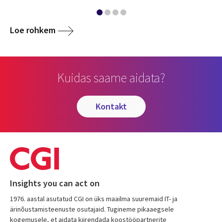
Loe rohkem
Kuidas saame aidata?
kontakt
Insights you can act on
1976. aastal asutatud CGI on üks maailma suuremaid IT- ja
ärinõustamisteenuste osutajaid. Tugineme pikaaegsele
kogemusele, et aidata kiirendada koostööpartnerite