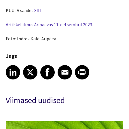
KUULA saadet
SIIT
.
Artikkel ilmus Äripäevas 11. detsembril 2023.
Foto: Indrek Kald, Äripäev
Jaga
Share article on LinkedIn
Share article on X
Share article on Facebook
Share article on Email
Share article on Print
LinkedIn
X
Facebook
Email
Print
Viimased uudised