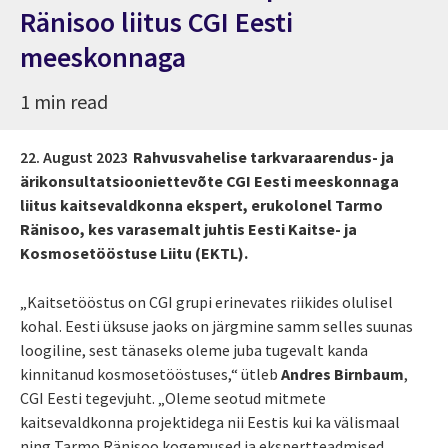
Ränisoo liitus CGI Eesti
meeskonnaga
1 min read
22. August 2023
Rahvusvahelise tarkvaraarendus- ja
ärikonsultatsiooniettevõte CGI Eesti meeskonnaga
liitus kaitsevaldkonna ekspert, erukolonel Tarmo
Ränisoo, kes varasemalt juhtis Eesti Kaitse- ja
Kosmosetööstuse Liitu (EKTL).
„Kaitsetööstus on CGI grupi erinevates riikides olulisel
kohal. Eesti üksuse jaoks on järgmine samm selles suunas
loogiline, sest tänaseks oleme juba tugevalt kanda
kinnitanud kosmosetööstuses,“ ütleb
Andres Birnbaum
,
CGI Eesti tegevjuht. „Oleme seotud mitmete
kaitsevaldkonna projektidega nii Eestis kui ka välismaal
ning Tarmo Ränisoo kogemused ja ekspertteadmised