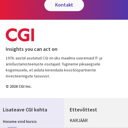
kontakt
Insights you can act on
1976. aastal asutatud CGI on üks maailma suuremaid IT- ja
ärinõustamisteenuste osutajaid. Tugineme pikaaegsele
kogemusele, et aidata kiirendada koostööpartnerite
investeeringute tasuvust.
© 2026 CGI Inc.
Lisateave CGI kohta
Ettevõttest
Useful
KARJÄÄR
Hoiame sind kursis