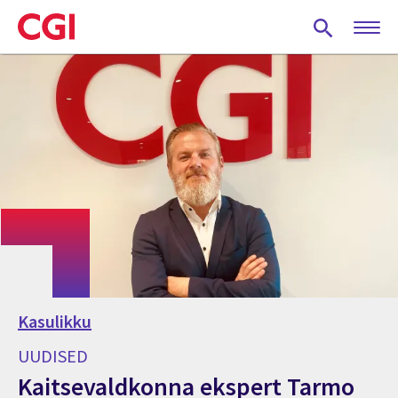
Skip
to
main
content
Kasulikku
UUDISED
Kaitsevaldkonna ekspert Tarmo