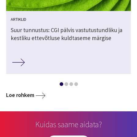
ARTIKLID
Suur tunnustus: CGI pälvis vastutustundliku ja
kestliku ettevõtluse kuldtaseme märgise
Loe rohkem
Kuidas saame aidata?