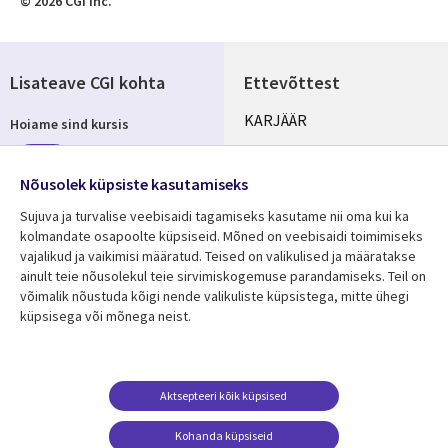
© 2026 CGI Inc.
Lisateave CGI kohta
Ettevõttest
Useful
KARJÄÄR
Hoiame sind kursis
links
KONTORID
Telli
ESTONIA
Nõusolek küpsiste kasutamiseks
Sujuva ja turvalise veebisaidi tagamiseks kasutame nii oma kui ka
kolmandate osapoolte küpsiseid. Mõned on veebisaidi toimimiseks
vajalikud ja vaikimisi määratud. Teised on valikulised ja määratakse
Jälgi meid
ainult teie nõusolekul teie sirvimiskogemuse parandamiseks. Teil on
Social
võimalik nõustuda kõigi nende valikuliste küpsistega, mitte ühegi
Media
küpsisega või mõnega neist.
ESTONIA
Ressursikeskus
Tugi
Aktsepteeri kõik küpsised
Library
Legal
Viimased uudised
Õigused
Kohanda küpsiseid