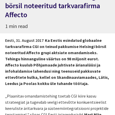
börsil noteeritud tarkvarafirma
Affecto
1 min read
Eesti,
31. August 2017
Ka Eestis esindatud globaalne
tarkvarafirma CGI on teinud pakkumise Helsingi börsil
noteeritud Affecto grupi aktsiate omandamiseks.
Tehingu hinnanguline väärtus on 98 miljonit eurot.
Affecto kuulub Põhjamaade juhtivate ärianalüüsi ja
infohaldamise lahendusi ning teenuseid pakkuvate
ettevõtete hulka, kellel on Skandinaaviamaades, Lätis,
Leedus ja Poolas kokku üle tuhande töötaja.
„Plaanitav omandamistehing toetab CGI kiire kasvu
strateegiat ja tugevdab veelgi ettevõtte konkuentsieelist
keeruliste äritarkvara ja süsteemiintegratsiooni projektide
teostamisel,“ sõnas CGI Eesti äriarendusjuht
Mart Mäe
.