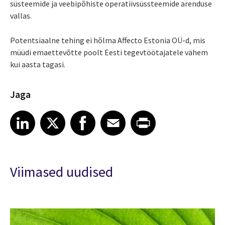
süsteemide ja veebipõhiste operatiivsüssteemide arenduse
vallas.
Potentsiaalne tehing ei hõlma Affecto Estonia OÜ-d, mis
müüdi emaettevõtte poolt Eesti tegevtöötajatele vähem
kui aasta tagasi.
Jaga
Share article on LinkedIn
Share article on X
Share article on Facebook
Share article on Email
Share article on Print
LinkedIn
X
Facebook
Email
Print
Viimased uudised