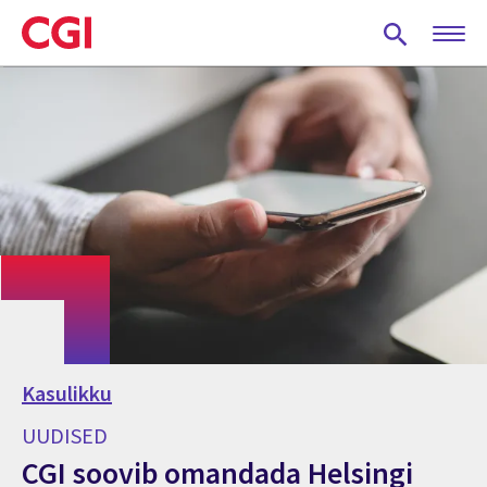
Skip
to
main
content
Kasulikku
UUDISED
CGI soovib omandada Helsingi