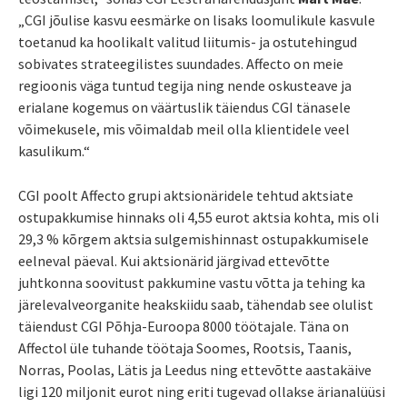
„CGI jõulise kasvu eesmärke on lisaks loomulikule kasvule
toetanud ka hoolikalt valitud liitumis- ja ostutehingud
sobivates strateegilistes suundades. Affecto on meie
regioonis väga tuntud tegija ning nende oskusteave ja
erialane kogemus on väärtuslik täiendus CGI tänasele
võimekusele, mis võimaldab meil olla klientidele veel
kasulikum.“
CGI poolt Affecto grupi aktsionäridele tehtud aktsiate
ostupakkumise hinnaks oli 4,55 eurot aktsia kohta, mis oli
29,3 % kõrgem aktsia sulgemishinnast ostupakkumisele
eelneval päeval. Kui aktsionärid järgivad ettevõtte
juhtkonna soovitust pakkumine vastu võtta ja tehing ka
järelevalveorganite heakskiidu saab, tähendab see olulist
täiendust CGI Põhja-Euroopa 8000 töötajale. Täna on
Affectol üle tuhande töötaja Soomes, Rootsis, Taanis,
Norras, Poolas, Lätis ja Leedus ning ettevõtte aastakäive
ligi 120 miljonit eurot ning eriti tugevad ollakse ärianalüüsi