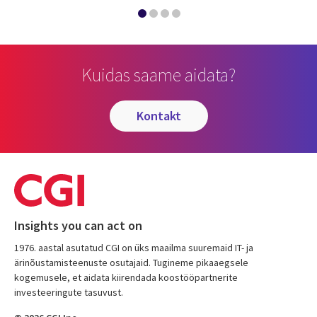
Kuidas saame aidata?
kontakt
Insights you can act on
1976. aastal asutatud CGI on üks maailma suuremaid IT- ja
ärinõustamisteenuste osutajaid. Tugineme pikaaegsele
kogemusele, et aidata kiirendada koostööpartnerite
investeeringute tasuvust.