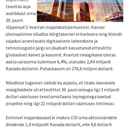
teavitas äsja
avalikkust oma
30. juunil
lõppenud 3. kvartali majandustulemustest. Kasvav
ülemaailmne nõudlus kõrgtasemel eritarkvara ning kliendi
vajadusi arvestavate digitaalsete lahenduste ja
tehnoloogiate järgi on jõudsalt kasvatanud ettevõtte
globaalset käivet ja kasumit. Kvartali müügikäive ületas
aasta varasema tulemuse 6,4%, ulatudes 2,84 miljardi
Kanada dollarini. Puhaskasum oli 276,6 miljoni dollarit.
Nõudluse tugevust näitab ka asjaolu, et lisaks kasvavale
müügikäibele oli ettevõttel 30. juuni seisuga ligi 3 miljardi
dollari väärtuses teostamisfaasis lepingutega kaetud
projekte ning ligi 21 miljardi dollari väärtuses tellimusi.
Eelmisel majandusaastal maksis CGI oma aktsionäridele
dividende 1,4 miljardit Kanada dollarit, ehk 4,6 dollarit