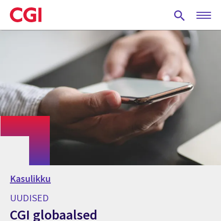
Skip
to
main
content
Kasulikku
UUDISED
CGI globaalsed