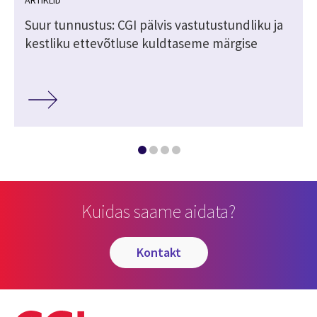
Suur tunnustus: CGI pälvis vastutustundliku ja
kestliku ettevõtluse kuldtaseme märgise
Kuidas saame aidata?
kontakt