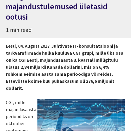
majandustulemused ületasid
ootusi
1 min read
Eesti,
04. August 2017
Juhtivate IT-konsultatsiooni ja
tarkvarafirmade hulka kuuluva CGI grupi, mille üks osa
on ka CGI Eesti, majandusaasta 3. kvartali müügitulu
ulatus 2,84 miljardi Kanada dollarini, mis on 6,4%
rohkem eelmise aasta sama perioodiga võrreldes.
Ettevõtte kolme kuu puhaskasum oli 276,6 miljonit
dollarit.
CGI, mille
majandusaasta
perioodiks on
oktoober-
september,