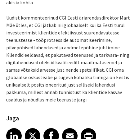
aktsia kohta.
Uudist kommenteerinud CGI Eesti äriarendusdirektor Mart
Mäe ütles, et CGI jätkab nii globaalselt kui ka Eesti turul
investeerimist klientide efektiivsust suurendavatesse
teenustesse - tööprotsesside automatiseerimine,
pilvepõhised lahendused ja andmetepõhine juhtimine.
Kliendid eeldavad, et pakutavad teenused ja tarkvara- ning
digilahendused oleksid kvaliteedilt maailmatasemel ja
samas võtaksid arvesse just nende spetsiifikat. CGI oma
globaalse oskusteabe ja tugeva kohaliku tiimiga on Eestis
unikaalselt positsioneeritud just selliseid lahendusi
pakkuma, millest annab tunnistust ka klientide kasvav
usaldus ja nõudlus meie teenuste järgi.
Jaga
Share article on LinkedIn
Share article on X
Share article on Facebook
Share article on Email
Share article on Print
LinkedIn
X
Facebook
Email
Print