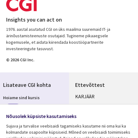
Insights you can act on
1976. aastal asutatud CGI on üks maailma suuremaid IT- ja
ärinõustamisteenuste osutajaid. Tugineme pikaaegsele
kogemusele, et aidata kiirendada koostööpartnerite
investeeringute tasuvust.
© 2026 CGI Inc.
Lisateave CGI kohta
Ettevõttest
Useful
KARJÄÄR
Hoiame sind kursis
links
KONTORID
Telli
ESTONIA
Nõusolek küpsiste kasutamiseks
Sujuva ja turvalise veebisaidi tagamiseks kasutame nii oma kui ka
kolmandate osapoolte küpsiseid. Mõned on veebisaidi toimimiseks