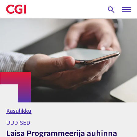
Skip
to
main
content
Kasulikku
UUDISED
Laisa Programmeerija auhinna