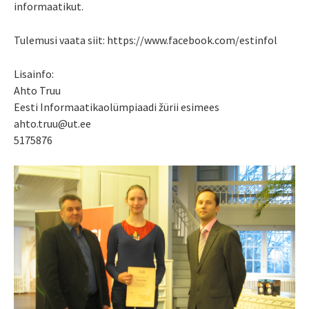
informaatikut.
Tulemusi vaata siit: https://www.facebook.com/estinfol
Lisainfo:
Ahto Truu
Eesti Informaatikaolümpiaadi žürii esimees
ahto.truu@ut.ee
5175876