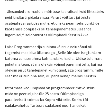
„Ülesanded ei olnud üle mõistuse keerulised, kuid lihtsateks
neid kindlasti pidada ei saa. Pärast võitlust jäi teiste
osalejatega rääkides mulje, et üheks peamiseks punktide
kaotamise põhjuseks oli tähelepanematus ülesande
lugemisel,“ iseloomustas olümpiaadi Kerstin Äkke.
Laisa Programmeerija auhinna võitnud neiu sõnul oli
tegemist meeldiva üllatusega: „Selle üle olen isegi uhkem
kui oma vanuserühma kolmanda koha üle. Üldise tulemuse
puhul ma tean, et ma oleksin võinud paremini teha, kui ma
oleksin pisut tähelepanelikum olnud, aga programm, mille
eest ma eriauhinna sain, oli päris kena,“ märkis Kerstin.
Informaatikaolümpiaad on programmeerimisvõistlus,
mida on peetud juba üle 25 aasta. Olümpiaadiga
paralleelselt toimus ka Kopra-viktoriin. Kokku tõi
nädalavahetus Tartusse sadakond noort andekat