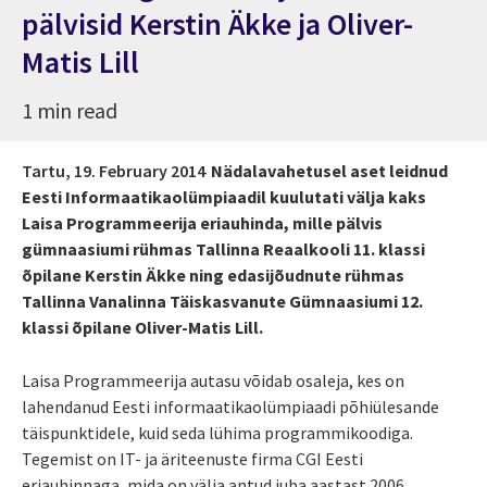
pälvisid Kerstin Äkke ja Oliver-
Matis Lill
1 min read
Tartu,
19. February 2014
Nädalavahetusel aset leidnud
Eesti Informaatikaolümpiaadil kuulutati välja kaks
Laisa Programmeerija eriauhinda, mille pälvis
gümnaasiumi rühmas Tallinna Reaalkooli 11. klassi
õpilane Kerstin Äkke ning edasijõudnute rühmas
Tallinna Vanalinna Täiskasvanute Gümnaasiumi 12.
klassi õpilane Oliver-Matis Lill.
Laisa Programmeerija autasu võidab osaleja, kes on
lahendanud Eesti informaatikaolümpiaadi põhiülesande
täispunktidele, kuid seda lühima programmikoodiga.
Tegemist on IT- ja äriteenuste firma CGI Eesti
eriauhinnaga, mida on välja antud juba aastast 2006.