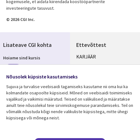
kogemusele, et aidata kiirendada koostööpartnerite
investeeringute tasuvust.
© 2026 CGI Inc.
Lisateave CGI kohta
Ettevõttest
Useful
KARJÄÄR
Hoiame sind kursis
links
KONTORID
Telli
ESTONIA
Nõusolek küpsiste kasutamiseks
Sujuva ja turvalise veebisaidi tagamiseks kasutame nii oma kui ka
kolmandate osapoolte küpsiseid. Mõned on veebisaidi toimimiseks
vajalikud ja vaikimisi määratud. Teised on valikulised ja määratakse
Jälgi meid
ainult teie nõusolekul teie sirvimiskogemuse parandamiseks. Teil on
Social
võimalik nõustuda kõigi nende valikuliste küpsistega, mitte ühegi
Media
küpsisega või mõnega neist.
ESTONIA
Ressursikeskus
Tugi