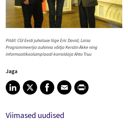
Pildil: CGI Eesti juhatuse liige Eric David, Laisa
Programmeerija auhinna võitja Kerstin Äkke ning
informaatikaolümpiaadi korraldaja Ahto Truu
Jaga
Share article on LinkedIn
Share article on X
Share article on Facebook
Share article on Email
Share article on Print
LinkedIn
X
Facebook
Email
Print
Viimased uudised