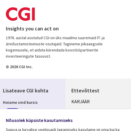
Insights you can act on
1976. aastal asutatud CGI on üks maailma suuremaid IT- ja
ärinõustamisteenuste osutajaid. Tugineme pikaaegsele
kogemusele, et aidata kiirendada koostööpartnerite
investeeringute tasuvust.
© 2026 CGI Inc.
Lisateave CGI kohta
Ettevõttest
Useful
KARJÄÄR
Hoiame sind kursis
links
KONTORID
Telli
ESTONIA
Nõusolek küpsiste kasutamiseks
Sujuva ja turvalise veebisaidi tagamiseks kasutame nii oma kui ka