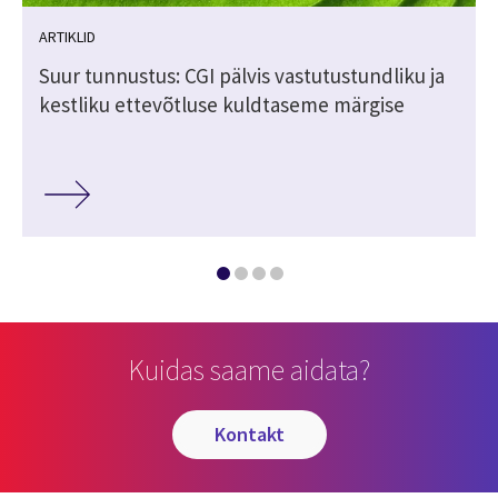
ARTIKLID
Suur tunnustus: CGI pälvis vastutustundliku ja
kestliku ettevõtluse kuldtaseme märgise
Kuidas saame aidata?
kontakt