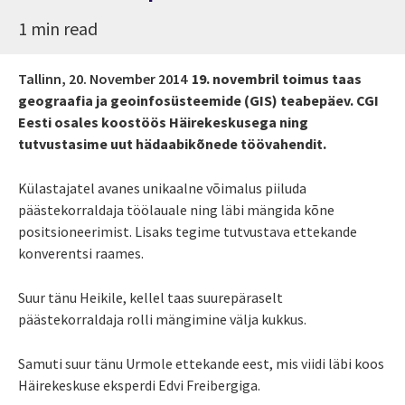
1 min read
Tallinn,
20. November 2014
19. novembril toimus taas
geograafia ja geoinfosüsteemide (GIS) teabepäev. CGI
Eesti osales koostöös Häirekeskusega ning
tutvustasime uut hädaabikõnede töövahendit.
Külastajatel avanes unikaalne võimalus piiluda
päästekorraldaja töölauale ning läbi mängida kõne
positsioneerimist. Lisaks tegime tutvustava ettekande
konverentsi raames.
Suur tänu Heikile, kellel taas suurepäraselt
päästekorraldaja rolli mängimine välja kukkus.
Samuti suur tänu Urmole ettekande eest, mis viidi läbi koos
Häirekeskuse eksperdi Edvi Freibergiga.