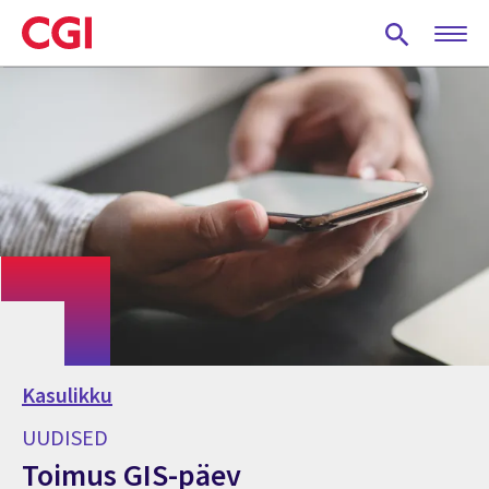
Skip
to
main
content
Kasulikku
UUDISED
Toimus GIS-päev