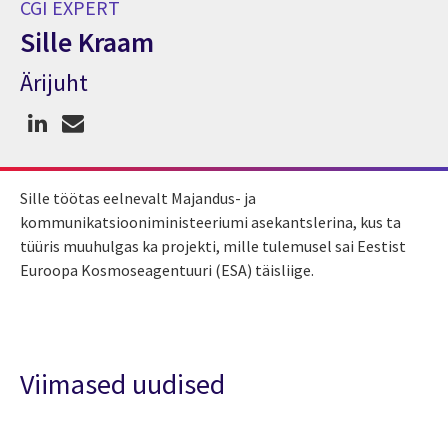
CGI EXPERT
Sille Kraam
Ärijuht
CGI Expert Sille Kraam
Sille töötas eelnevalt Majandus- ja
kommunikatsiooniministeeriumi asekantslerina, kus ta
tüüris muuhulgas ka projekti, mille tulemusel sai Eestist
Euroopa Kosmoseagentuuri (ESA) täisliige.
Viimased uudised