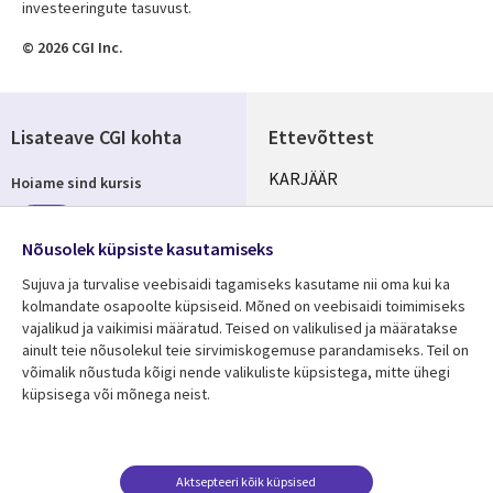
investeeringute tasuvust.
© 2026 CGI Inc.
Lisateave CGI kohta
Ettevõttest
Useful
KARJÄÄR
Hoiame sind kursis
links
KONTORID
Telli
ESTONIA
Nõusolek küpsiste kasutamiseks
Sujuva ja turvalise veebisaidi tagamiseks kasutame nii oma kui ka
kolmandate osapoolte küpsiseid. Mõned on veebisaidi toimimiseks
vajalikud ja vaikimisi määratud. Teised on valikulised ja määratakse
Jälgi meid
ainult teie nõusolekul teie sirvimiskogemuse parandamiseks. Teil on
Social
võimalik nõustuda kõigi nende valikuliste küpsistega, mitte ühegi
Media
küpsisega või mõnega neist.
ESTONIA
Ressursikeskus
Tugi
Aktsepteeri kõik küpsised