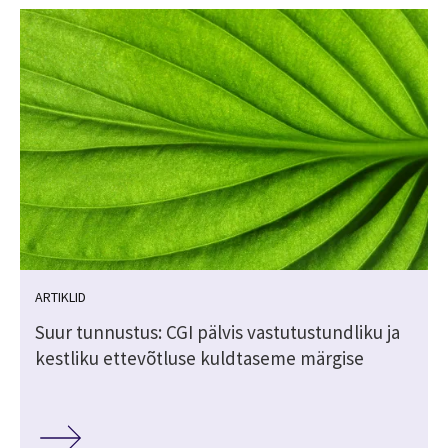
ARTIKLID
Suur tunnustus: CGI pälvis vastutustundliku ja
kestliku ettevõtluse kuldtaseme märgise