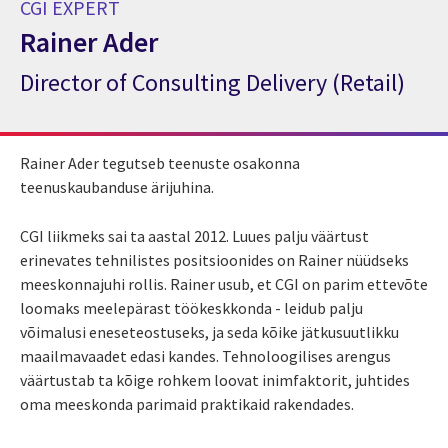
CGI EXPERT
Rainer Ader
Director of Consulting Delivery (Retail)
CGI Expert Rainer Ader
Rainer Ader tegutseb teenuste osakonna
teenuskaubanduse ärijuhina.
CGI liikmeks sai ta aastal 2012. Luues palju väärtust
erinevates tehnilistes positsioonides on Rainer nüüdseks
meeskonnajuhi rollis. Rainer usub, et CGI on parim ettevõte
loomaks meelepärast töökeskkonda - leidub palju
võimalusi eneseteostuseks, ja seda kõike jätkusuutlikku
maailmavaadet edasi kandes. Tehnoloogilises arengus
väärtustab ta kõige rohkem loovat inimfaktorit, juhtides
oma meeskonda parimaid praktikaid rakendades.