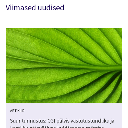
Viimased uudised
ARTIKLID
Suur tunnustus: CGI pälvis vastutustundliku ja
kestliku ettevõtluse kuldtaseme märgise