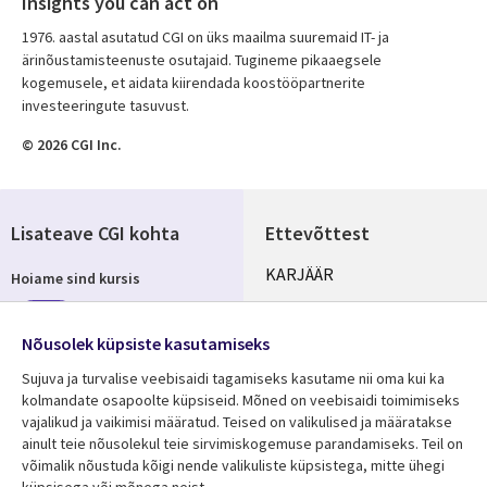
Insights you can act on
1976. aastal asutatud CGI on üks maailma suuremaid IT- ja
ärinõustamisteenuste osutajaid. Tugineme pikaaegsele
kogemusele, et aidata kiirendada koostööpartnerite
investeeringute tasuvust.
© 2026 CGI Inc.
Lisateave CGI kohta
Ettevõttest
Useful
KARJÄÄR
Hoiame sind kursis
links
KONTORID
Telli
ESTONIA
Nõusolek küpsiste kasutamiseks
Sujuva ja turvalise veebisaidi tagamiseks kasutame nii oma kui ka
kolmandate osapoolte küpsiseid. Mõned on veebisaidi toimimiseks
vajalikud ja vaikimisi määratud. Teised on valikulised ja määratakse
Jälgi meid
ainult teie nõusolekul teie sirvimiskogemuse parandamiseks. Teil on
Social
võimalik nõustuda kõigi nende valikuliste küpsistega, mitte ühegi
küpsisega või mõnega neist.