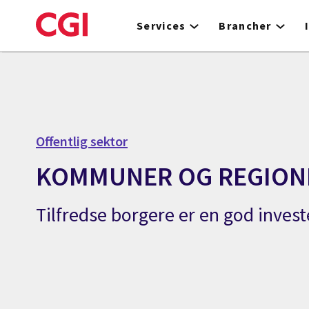
Skip
to
Services
Brancher
main
content
Offentlig sektor
KOMMUNER OG REGION
Tilfredse borgere er en god invest