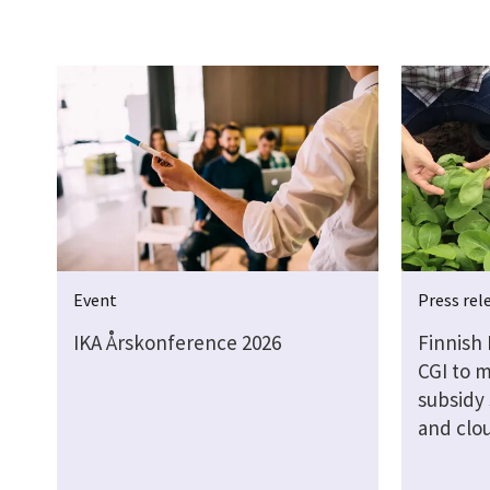
Event
Press rel
IKA Årskonference 2026
Finnish 
CGI to m
subsidy 
and clo