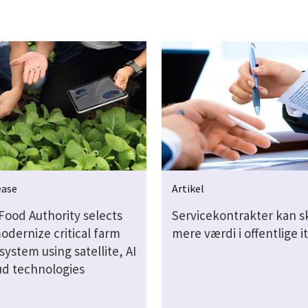
ease
Artikel
Food Authority selects
Servicekontrakter kan s
odernize critical farm
mere værdi i offentlige 
system using satellite, AI
ud technologies