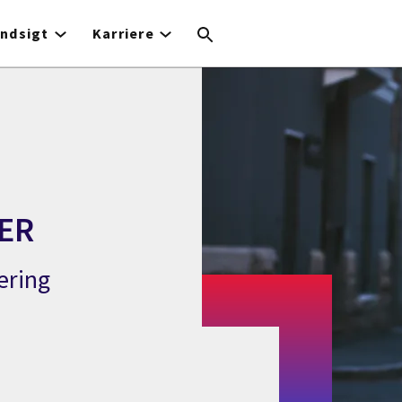
Indsigt
Karriere
ER
ering