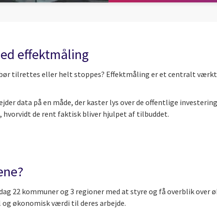
med effektmåling
e bør tilrettes eller helt stoppes? Effektmåling er et centralt vær
ejder data på en måde, der kaster lys over de offentlige investeri
vorvidt de rent faktisk bliver hjulpet af tilbuddet.
ene?
 dag 22 kommuner og 3 regioner med at styre og få overblik over 
l og økonomisk værdi til deres arbejde.