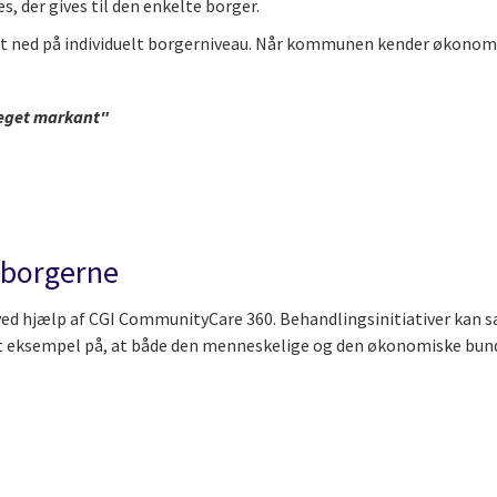
s, der gives til den enkelte borger.
lt ned på individuelt borgerniveau. Når kommunen kender økonomie
steget markant"
r borgerne
d hjælp af CGI CommunityCare 360. Behandlingsinitiativer kan sæt
dt eksempel på, at både den menneskelige og den økonomiske bund