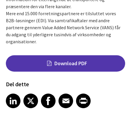
præsentere den via flere kanaler.
Mere end 15.000 forretningspartnere er tilsluttet vores
B2B-løsninger (EDI). Via samtrafikaftaler med andre
partnere gennem Value Added Network Service (VANS) får
du adgang til yderligere tusindvis af virksomheder og
organisationer.
Download PDF
Del dette
Share on LinkedIn
Share on X
Share on Facebook
Share on Email
Share on Print
LinkedIn
X
Facebook
Email
Print