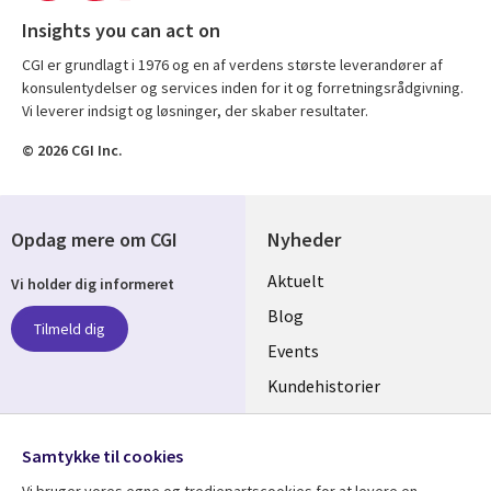
Insights you can act on
CGI er grundlagt i 1976 og en af verdens største leverandører af
konsulentydelser og services inden for it og forretningsrådgivning.
Vi leverer indsigt og løsninger, der skaber resultater.
© 2026 CGI Inc.
Opdag mere om CGI
Nyheder
Useful
Aktuelt
Vi holder dig informeret
links
Blog
Tilmeld dig
DENMARK
Events
Kundehistorier
Videoer
Følg os
Samtykke til cookies
Social
Vi bruger vores egne og tredjepartscookies for at levere en