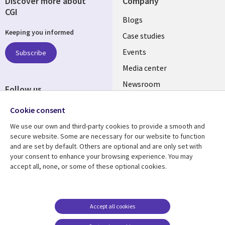
Discover more about
Company
CGI
Useful
Blogs
Keeping you informed
links
Case studies
CZECH
Events
Subscribe
Media center
REPUBLIC
Newsroom
Follow us
Social
Cookie consent
Media
We use our own and third-party cookies to provide a smooth and
CZECH
secure website. Some are necessary for our website to function
REPUBLIC
and are set by default. Others are optional and are only set with
Resource center
Support
your consent to enhance your browsing experience. You may
accept all, none, or some of these optional cookies.
Library
Legal
Articles
Privacy
Links
CZECH
Blogs
Website Privacy Policy
CZECH
REPUBLIC
Case studies
Cookie management
Accept all cookies
center
Events
REPUBLIC