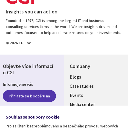
Insights you can act on
Founded in 1976, CGI is among the largest IT and business
consulting services firms in the world. We are insights-driven and
outcomes-focused to help accelerate returns on your investments.
© 2026 CGI Inc.
Objevte více informací
Company
o CGI
Useful
Blogs
Informujeme vás
links
Case studies
CZECH
Events
Přihlaste se k odběru na
Media center
REPUBLIC
Newsroom
Follow us
Souhlas se soubory cookie
Pro zajištění bezproblémového a bezpečného provozu webových
Social