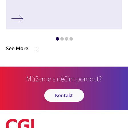
media
See More
Můžeme s něčím pomoct?
kontakt