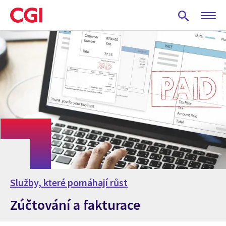
Skip
to
main
content
Služby, které pomáhají růst
Zúčtování a fakturace