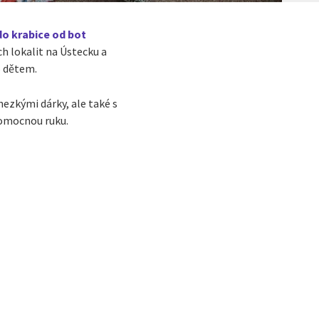
do krabice od bot
ch lokalit na Ústecku a
6 dětem.
ezkými dárky, ale také s
 pomocnou ruku.