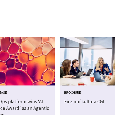
EASE
BROCHURE
Ops platform wins ‘AI
Firemní kultura CGI
nce Award’ as an Agentic
ion