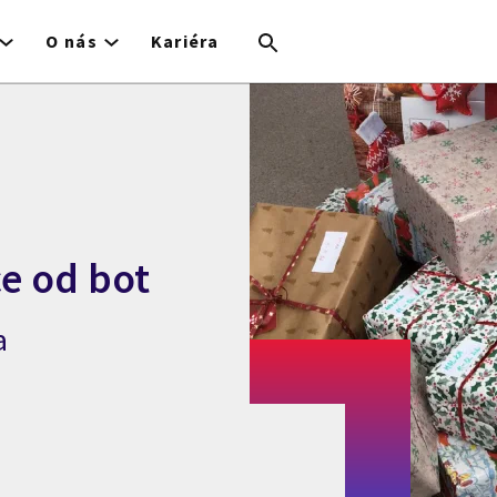
O nás
Kariéra
e od bot
a