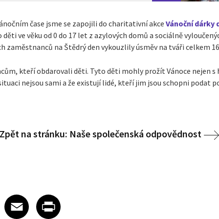
ánočním čase jsme se zapojili do charitativní akce
Vánoční dárky 
o děti ve věku od 0 do 17 let z azylových domů a sociálně vyloučený
ch zaměstnanců na Štědrý den vykouzlily úsměv na tváři celkem 1
, kteří obdarovali děti. Tyto děti mohly prožít Vánoce nejen s h
ituaci nejsou sami a že existují lidé, kteří jim jsou schopni podat
Zpět na stránku: Naše společenská odpovědnost
 on LinkedIn
icle on X
e article on Facebook
Share article on Email
Share article on Print
Facebook
Email
Print