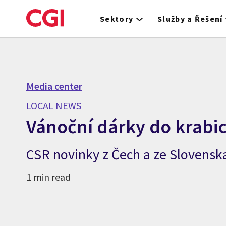
Skip
to
Sektory
Služby a Řešení
main
content
Media center
LOCAL NEWS
Vánoční dárky do krabic
CSR novinky z Čech a ze Slovensk
1 min read