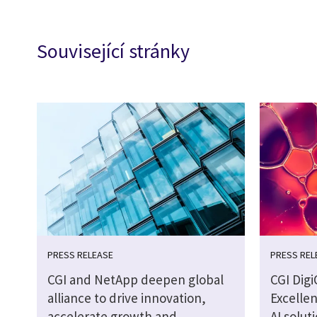
Související stránky
PRESS RELEASE
PRESS REL
CGI and NetApp deepen global
CGI Digi
alliance to drive innovation,
Excelle
accelerate growth and
AI solut