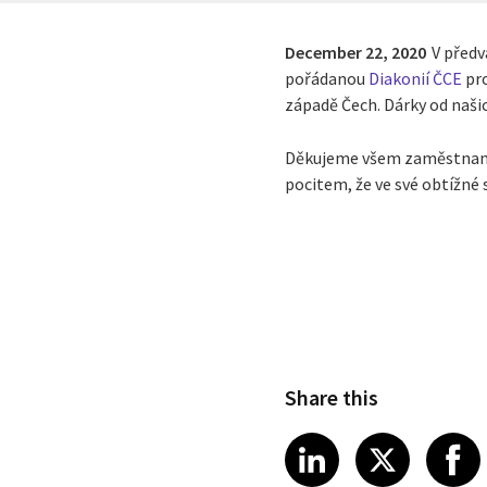
December 22, 2020
V předv
pořádanou
Diakonií ČCE
pr
západě Čech. Dárky od naši
Děkujeme všem zaměstnancům
pocitem, že ve své obtížné s
Share this
Share article
Share art
Shar
LinkedIn
X