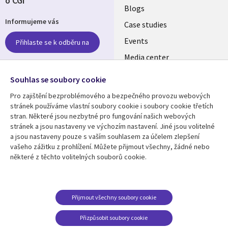
o CGI
Useful
Blogs
Informujeme vás
links
Case studies
CZECH
Events
Přihlaste se k odběru na
Media center
REPUBLIC
Newsroom
Follow us
Souhlas se soubory cookie
Pro zajištění bezproblémového a bezpečného provozu webových
Social
stránek používáme vlastní soubory cookie i soubory cookie třetích
Media
stran. Některé jsou nezbytné pro fungování našich webových
CZECH
stránek a jsou nastaveny ve výchozím nastavení. Jiné jsou volitelné
REPUBLIC
a jsou nastaveny pouze s vaším souhlasem za účelem zlepšení
Resource center
Support
vašeho zážitku z prohlížení. Můžete přijmout všechny, žádné nebo
některé z těchto volitelných souborů cookie.
Library
Legal
Articles
Privacy
Links
CZECH
Blogs
Website Privacy Policy
CZECH
REPUBLIC
Case studies
Cookie Consent
Přijmout všechny soubory cookie
Events
REPUBLIC
Přizpůsobit soubory cookie
Podcasts