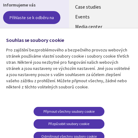
Informujeme vás
links
Case studies
CZECH
Events
Přihlaste se k odběru na
Media center
REPUBLIC
Newsroom
Follow us
Souhlas se soubory cookie
Pro zajištění bezproblémového a bezpečného provozu webových
Social
stránek používáme vlastní soubory cookie i soubory cookie třetích
Media
stran. Některé jsou nezbytné pro fungování našich webových
CZECH
stránek a jsou nastaveny ve výchozím nastavení. Jiné jsou volitelné
REPUBLIC
a jsou nastaveny pouze s vaším souhlasem za účelem zlepšení
Resource center
Support
vašeho zážitku z prohlížení. Můžete přijmout všechny, žádné nebo
některé z těchto volitelných souborů cookie.
Library
Legal
Articles
Privacy
Links
CZECH
Blogs
Website Privacy Policy
CZECH
REPUBLIC
Case studies
Cookie Consent
Přijmout všechny soubory cookie
Events
REPUBLIC
Přizpůsobit soubory cookie
Podcasts
Odmítnout všechny soubory cookie