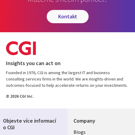
kontakt
Insights you can act on
Founded in 1976, CGI is among the largest IT and business
consulting services firms in the world. We are insights-driven and
outcomes-focused to help accelerate returns on your investments.
© 2026 CGI Inc.
Objevte více informací
Company
o CGI
Useful
Blogs