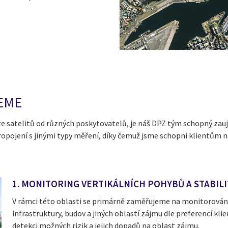
JEME
 ze satelitů od různých poskytovatelů, je náš DPZ tým schopný z
 propojení s jinými typy měření, díky čemuž jsme schopni klientům 
1. MONITORING VERTIKÁLNÍCH POHYBŮ A STABIL
V rámci této oblasti se primárně zaměřujeme na monitorování 
infrastruktury, budov a jiných oblastí zájmu dle preferencí 
detekci možných rizik a jejich dopadů na oblast zájmu.