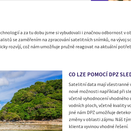
technologií a za tu dobu jsme si vybudovali i značnou odbornost v 
ecialistů se zaměřením na zpracování satelitních snímků, na vývoj 
icky rozvíjí, což nám umožňuje pružně reagovat na aktuální potřeb
CO LZE POMOCÍ DPZ SLE
Satelitní data mají všestranné 
nové možnosti například při sl
včetně vyhodnocení vhodného da
vodních ploch, včetně kvality 
jiné nám DPZ umožňuje detekov
změny v oblasti zájmu. Náš tým
klienta vyvinou vhodné řešení.