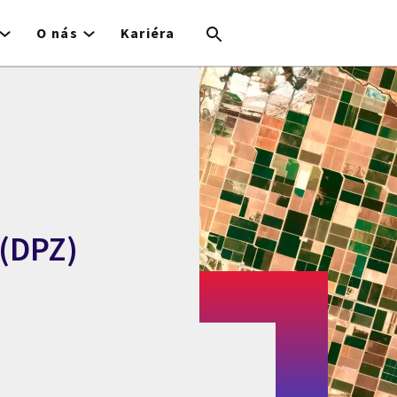
O nás
Kariéra
(DPZ)