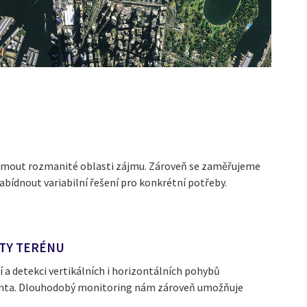
aujmout rozmanité oblasti zájmu. Zároveň se zaměřujeme
nabídnout variabilní řešení pro konkrétní potřeby.
ITY TERÉNU
a detekci vertikálních i horizontálních pohybů
klienta. Dlouhodobý monitoring nám zároveň umožňuje