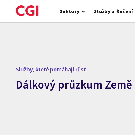
Skip
to
Sektory
Služby a Řešení
main
content
Služby, které pomáhají růst
Dálkový průzkum Země 