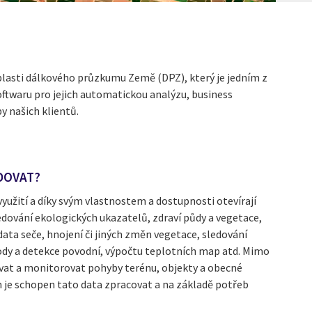
oblasti dálkového průzkumu Země (DPZ), který je jedním z
softwaru pro jejich automatickou analýzu, business
y našich klientů.
DOVAT?
využití a díky svým vlastnostem a dostupnosti otevírají
edování ekologických ukazatelů, zdraví půdy a vegetace,
ta seče, hnojení či jiných změn vegetace, sledování
vody a detekce povodní, výpočtu teplotních map atd. Mimo
at a monitorovat pohyby terénu, objekty a obecné
 je schopen tato data zpracovat a na základě potřeb