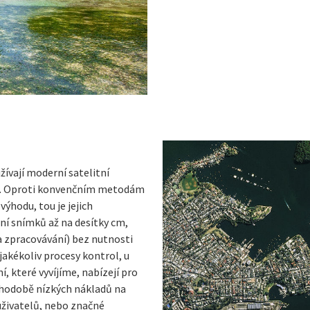
žívají moderní satelitní
mi. Oproti konvenčním metodám
ýhodu, tou je jejich
ní snímků až na desítky cm,
a zpracovávání) bez nutnosti
akékoliv procesy kontrol, u
, které vyvíjíme, nabízejí pro
hodobě nízkých nákladů na
uživatelů, nebo značné