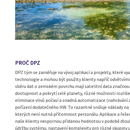
PROČ DPZ
DPZ tým se zaměřuje na vývoj aplikací a projekty, které vyu
technologie a mohou být použity klienty napříč odvětví
sběru dat o zemském povrchu mají satelitní data značnou v
dostupnost a pokrytí celé planety, různé možnosti rozliše
eliminace vlivů počasí a snadná automatizace (nahrávání 
pořízení dodatečného HW. To razantně snižuje náklady na j
kterých není nutná přítomnost personálu. Aplikace a řešení
naše klienty nespornou přidanou hodnotou v podobě dlou
údržbu systému, nastavení komplexity pro různé skupiny 