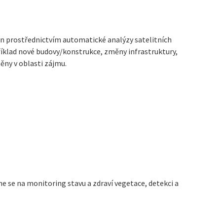
ěn prostřednictvím automatické analýzy satelitních
íklad nové budovy/konstrukce, změny infrastruktury,
ny v oblasti zájmu.
e se na monitoring stavu a zdraví vegetace, detekci a