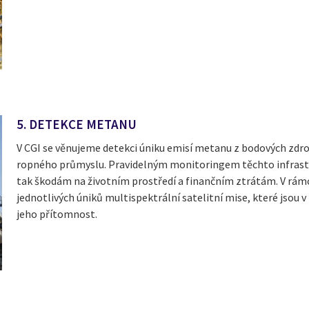
5. DETEKCE METANU
V CGI se věnujeme detekci úniku emisí metanu z bodových zdro
ropného průmyslu. Pravidelným monitoringem těchto infrastru
tak škodám na životním prostředí a finančním ztrátám. V rámc
jednotlivých úniků multispektrální satelitní mise, které jsou
jeho přítomnost.