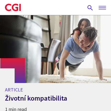
Skip
to
main
content
ARTICLE
Životní kompatibilita
1 min read