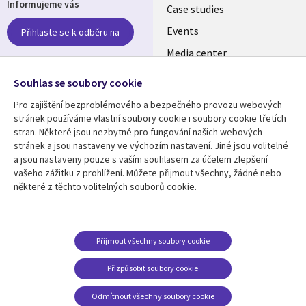
Informujeme vás
links
Case studies
CZECH
Events
Přihlaste se k odběru na
Media center
REPUBLIC
Newsroom
Follow us
Souhlas se soubory cookie
Pro zajištění bezproblémového a bezpečného provozu webových
Social
stránek používáme vlastní soubory cookie i soubory cookie třetích
Media
stran. Některé jsou nezbytné pro fungování našich webových
CZECH
stránek a jsou nastaveny ve výchozím nastavení. Jiné jsou volitelné
REPUBLIC
a jsou nastaveny pouze s vaším souhlasem za účelem zlepšení
Resource center
Support
vašeho zážitku z prohlížení. Můžete přijmout všechny, žádné nebo
některé z těchto volitelných souborů cookie.
Library
Legal
Articles
Privacy
Links
CZECH
Blogs
Website Privacy Policy
CZECH
REPUBLIC
Case studies
Cookie Consent
Přijmout všechny soubory cookie
Events
REPUBLIC
Přizpůsobit soubory cookie
Podcasts
Odmítnout všechny soubory cookie
Videos