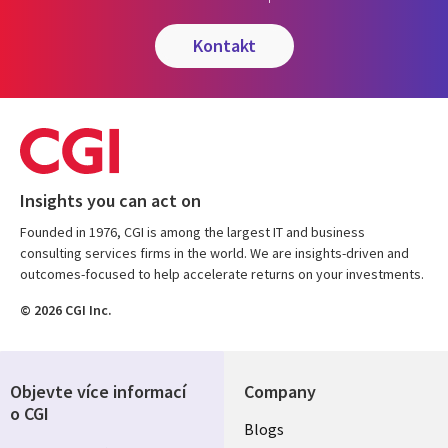
kontakt
Insights you can act on
Founded in 1976, CGI is among the largest IT and business
consulting services firms in the world. We are insights-driven and
outcomes-focused to help accelerate returns on your investments.
© 2026 CGI Inc.
Objevte více informací
Company
o CGI
Useful
Blogs