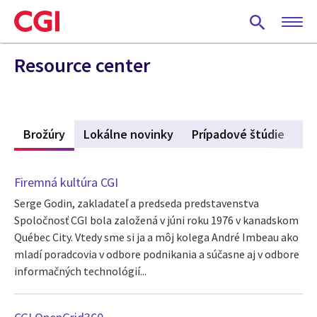
Skip
to
main
content
Resource center
y
Brožúry
(active tab)
Lokálne novinky
Prípadové štúdie
Ud
Firemná kultúra CGI
Serge Godin, zakladateľ a predseda predstavenstva
Spoločnosť CGI bola založená v júni roku 1976 v kanadskom
Québec City. Vtedy sme si ja a môj kolega André Imbeau ako
mladí poradcovia v odbore podnikania a súčasne aj v odbore
informačných technológií...