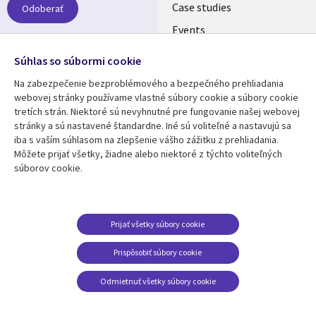
SLOVAKIA
Case studies
Odoberať
Events
Media center
Follow us
Súhlas so súbormi cookie
Newsroom
Na zabezpečenie bezproblémového a bezpečného prehliadania
Social
webovej stránky používame vlastné súbory cookie a súbory cookie
Media
tretích strán. Niektoré sú nevyhnutné pre fungovanie našej webovej
SLOVAKIA
stránky a sú nastavené štandardne. Iné sú voliteľné a nastavujú sa
iba s vaším súhlasom na zlepšenie vášho zážitku z prehliadania.
Resource center
Support
Môžete prijať všetky, žiadne alebo niektoré z týchto voliteľných
súborov cookie.
Library
Legal
Articles
Privacy
Links
SLOVAKIA
Blogs
Cookie Consent
SLOVAKIA
Case studies
Prijať všetky súbory cookie
Events
Prispôsobiť súbory cookie
Podcasts
Odmietnuť všetky súbory cookie
Viewpoints
See more