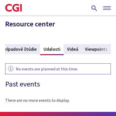
Skip
to
main
content
Resource center
Prípadové štúdie
Udalosti
(active tab)
Videá
Viewpoints
No events are planned at this time.
Past events
There are no more events to display.