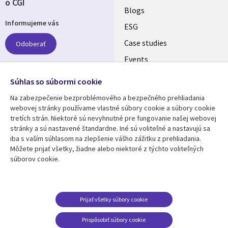
o CGI
Useful
Blogs
Informujeme vás
links
ESG
SLOVAKIA
Case studies
Odoberať
Events
Media center
Follow us
Súhlas so súbormi cookie
Newsroom
Na zabezpečenie bezproblémového a bezpečného prehliadania
Social
webovej stránky používame vlastné súbory cookie a súbory cookie
Media
tretích strán. Niektoré sú nevyhnutné pre fungovanie našej webovej
SLOVAKIA
stránky a sú nastavené štandardne. Iné sú voliteľné a nastavujú sa
iba s vaším súhlasom na zlepšenie vášho zážitku z prehliadania.
Resource center
Support
Môžete prijať všetky, žiadne alebo niektoré z týchto voliteľných
súborov cookie.
Library
Legal
Articles
Privacy
Links
SLOVAKIA
Blogs
Cookie Consent
SLOVAKIA
Case studies
Prijať všetky súbory cookie
Events
Prispôsobiť súbory cookie
Podcasts