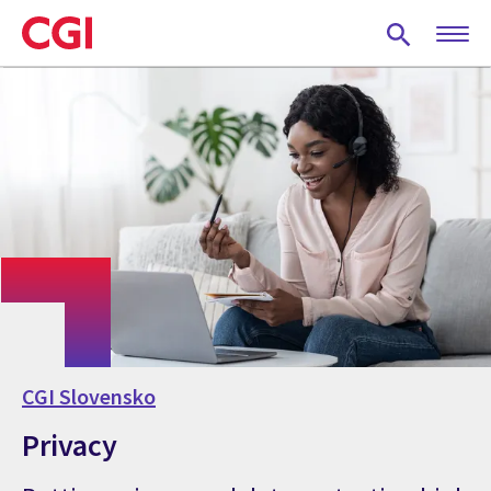
Skip
to
main
content
CGI Slovensko
Privacy