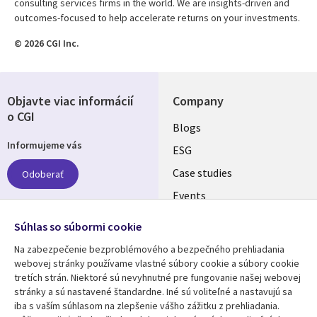
consulting services firms in the world. We are insights-driven and
outcomes-focused to help accelerate returns on your investments.
© 2026 CGI Inc.
Objavte viac informácií
Company
o CGI
Useful
Blogs
Informujeme vás
links
ESG
SLOVAKIA
Case studies
Odoberať
Events
Media center
Follow us
Súhlas so súbormi cookie
Newsroom
Na zabezpečenie bezproblémového a bezpečného prehliadania
Social
webovej stránky používame vlastné súbory cookie a súbory cookie
Media
tretích strán. Niektoré sú nevyhnutné pre fungovanie našej webovej
SLOVAKIA
stránky a sú nastavené štandardne. Iné sú voliteľné a nastavujú sa
iba s vaším súhlasom na zlepšenie vášho zážitku z prehliadania.
Resource center
Support