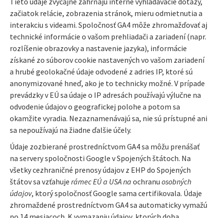
Tieto údaje zvyčajne zahŕňajú interné vyhľadávacie dotazy,
začiatok relácie, zobrazenia stránok, mieru odmietnutia a
interakciu s videami. Spoločnosť GA4 môže zhromažďovať aj
technické informácie o vašom prehliadači a zariadení (napr.
rozlíšenie obrazovky a nastavenie jazyka), informácie
získané zo súborov cookie nastavených vo vašom zariadení
a hrubé geolokačné údaje odvodené z adries IP, ktoré sú
anonymizované hneď, ako je to technicky možné. V prípade
prevádzky v EÚ sa údaje o IP adresách používajú výlučne na
odvodenie údajov o geografickej polohe a potom sa
okamžite vyradia. Nezaznamenávajú sa, nie sú prístupné ani
sa nepoužívajú na žiadne ďalšie účely.
Údaje zozbierané prostredníctvom GA4 sa môžu prenášať
na servery spoločnosti Google v Spojených štátoch. Na
všetky cezhraničné prenosy údajov z EHP do Spojených
štátov sa vzťahuje
rámec EÚ a USA na
ochranu
osobných
údajov
, ktorý spoločnosť Google sama certifikovala. Údaje
zhromaždené prostredníctvom GA4 sa automaticky vymažú
po 14 mesiacoch. K vymazaniu údajov, ktorých doba