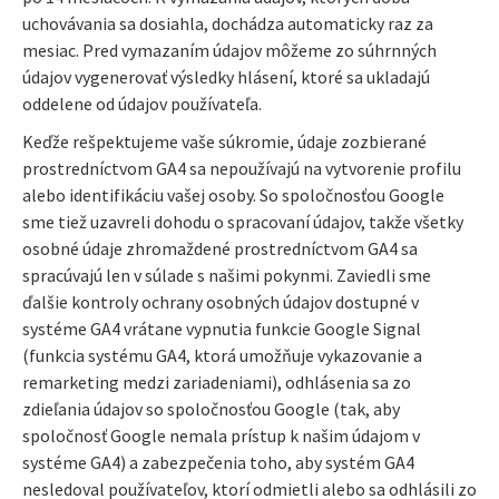
uchovávania sa dosiahla, dochádza automaticky raz za
mesiac. Pred vymazaním údajov môžeme zo súhrnných
údajov vygenerovať výsledky hlásení, ktoré sa ukladajú
oddelene od údajov používateľa.
Keďže rešpektujeme vaše súkromie, údaje zozbierané
prostredníctvom GA4 sa nepoužívajú na vytvorenie profilu
alebo identifikáciu vašej osoby. So spoločnosťou Google
sme tiež uzavreli dohodu o spracovaní údajov, takže všetky
osobné údaje zhromaždené prostredníctvom GA4 sa
spracúvajú len v súlade s našimi pokynmi. Zaviedli sme
ďalšie kontroly ochrany osobných údajov dostupné v
systéme GA4 vrátane vypnutia funkcie Google Signal
(funkcia systému GA4, ktorá umožňuje vykazovanie a
remarketing medzi zariadeniami), odhlásenia sa zo
zdieľania údajov so spoločnosťou Google (tak, aby
spoločnosť Google nemala prístup k našim údajom v
systéme GA4) a zabezpečenia toho, aby systém GA4
nesledoval používateľov, ktorí odmietli alebo sa odhlásili zo