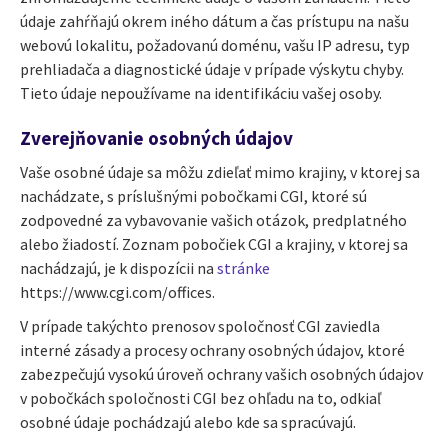
údaje zahŕňajú okrem iného dátum a čas prístupu na našu
webovú lokalitu, požadovanú doménu, vašu IP adresu, typ
prehliadača a diagnostické údaje v prípade výskytu chyby.
Tieto údaje nepoužívame na identifikáciu vašej osoby.
Zverejňovanie osobných údajov
Vaše osobné údaje sa môžu zdieľať mimo krajiny, v ktorej sa
nachádzate, s príslušnými pobočkami CGI, ktoré sú
zodpovedné za vybavovanie vašich otázok, predplatného
alebo žiadostí. Zoznam pobočiek CGI a krajiny, v ktorej sa
nachádzajú, je k dispozícii na
stránke
https://www.cgi.com/offices.
V prípade takýchto prenosov spoločnosť CGI zaviedla
interné zásady a procesy ochrany osobných údajov, ktoré
zabezpečujú vysokú úroveň ochrany vašich osobných údajov
v pobočkách spoločnosti CGI bez ohľadu na to, odkiaľ
osobné údaje pochádzajú alebo kde sa spracúvajú.