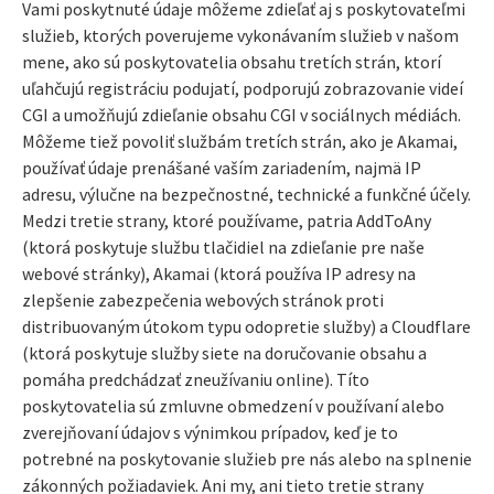
Vami poskytnuté údaje môžeme zdieľať aj s poskytovateľmi
služieb, ktorých poverujeme vykonávaním služieb v našom
mene, ako sú poskytovatelia obsahu tretích strán, ktorí
uľahčujú registráciu podujatí, podporujú zobrazovanie videí
CGI a umožňujú zdieľanie obsahu CGI v sociálnych médiách.
Môžeme tiež povoliť službám tretích strán, ako je Akamai,
používať údaje prenášané vaším zariadením, najmä IP
adresu, výlučne na bezpečnostné, technické a funkčné účely.
Medzi tretie strany, ktoré používame, patria AddToAny
(
ktorá poskytuje službu tlačidiel na zdieľanie pre naše
webové stránky), Akamai (ktorá
používa IP adresy na
zlepšenie zabezpečenia webových stránok proti
distribuovaným útokom typu odopretie služby) a
Cloudflare
(ktorá poskytuje služby siete na doručovanie obsahu a
pomáha predchádzať zneužívaniu online). Títo
poskytovatelia sú zmluvne obmedzení v používaní alebo
zverejňovaní údajov s výnimkou prípadov, keď je to
potrebné na poskytovanie služieb pre nás alebo na splnenie
zákonných požiadaviek. Ani my, ani tieto tretie strany