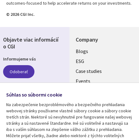
outcomes-focused to help accelerate returns on your investments.
© 2026 CGI Inc.
Objavte viac informácií
Company
o CGI
Useful
Blogs
Informujeme vás
links
ESG
SLOVAKIA
Case studies
Odoberať
Events
Media center
Follow us
Súhlas so súbormi cookie
Newsroom
Na zabezpečenie bezproblémového a bezpečného prehliadania
Social
webovej stránky používame vlastné súbory cookie a súbory cookie
Media
tretích strán. Niektoré sú nevyhnutné pre fungovanie našej webovej
SLOVAKIA
stránky a sú nastavené štandardne. Iné sú voliteľné a nastavujú sa
iba s vaším súhlasom na zlepšenie vášho zážitku z prehliadania.
Resource center
Support
Môžete prijať všetky, žiadne alebo niektoré z týchto voliteľných