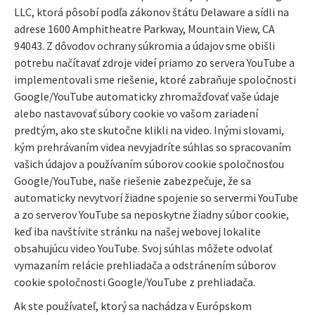
LLC, ktorá pôsobí podľa zákonov štátu Delaware a sídli na
adrese 1600 Amphitheatre Parkway, Mountain View, CA
94043. Z dôvodov ochrany súkromia a údajov sme obišli
potrebu načítavať zdroje videí priamo zo servera YouTube a
implementovali sme riešenie, ktoré zabraňuje spoločnosti
Google/YouTube automaticky zhromažďovať vaše údaje
alebo nastavovať súbory cookie vo vašom zariadení
predtým, ako ste skutočne klikli na video. Inými slovami,
kým prehrávaním videa nevyjadríte súhlas so spracovaním
vašich údajov a používaním súborov cookie spoločnosťou
Google/YouTube, naše riešenie zabezpečuje, že
sa
automaticky nevytvorí žiadne
spojenie so servermi YouTube
a zo serverov YouTube sa neposkytne žiadny súbor cookie,
keď iba navštívite stránku na našej webovej lokalite
obsahujúcu video YouTube. Svoj súhlas môžete odvolať
vymazaním relácie prehliadača a odstránením súborov
cookie spoločnosti Google/YouTube z prehliadača.
Ak ste používateľ, ktorý sa nachádza v Európskom