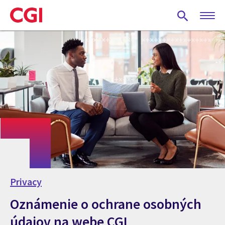
Skip
to
main
content
Privacy
Oznámenie o ochrane osobných
údajov na webe CGI