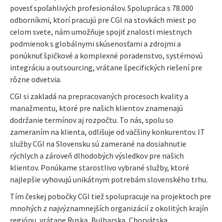
povesť spoľahlivých profesionálov. Spolupráca s 78.000
odborníkmi, ktorí pracujú pre CGI na stovkách miest po
celom svete, nám umožňuje spojiť znalosti miestnych
podmienok s globálnymi skúsenosťami a zdrojmi a
ponúknuť špičkové a komplexné poradenstvo, systémovú
integráciu a outsourcing, vrátane špecifických riešení pre
rôzne odvetvia.
CGI si zakladá na prepracovaných procesoch kvality a
manažmentu, ktoré pre našich klientov znamenajú
dodržanie termínov aj rozpočtu. To nás, spolu so
zameraním na klienta, odlišuje od väčšiny konkurentov. IT
služby CGI na Slovensku sú zamerané na dosiahnutie
rýchlych a zároveň dlhodobých výsledkov pre našich
klientov. Ponúkame starostlivo vybrané služby, ktoré
najlepšie vyhovujú unikátnym potrebám slovenského trhu.
Tím českej pobočky CGI tiež spolupracuje na projektoch pre
mnohých z najvýznamnejších organizácií z okolitých krajín
regiónu, vrátane Ruska, Bulharska, Chorvátska,