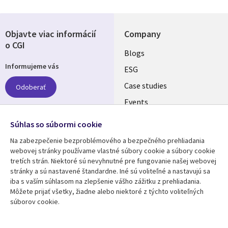
Objavte viac informácií
Company
o CGI
Useful
Blogs
Informujeme vás
links
ESG
SLOVAKIA
Case studies
Odoberať
Events
Media center
Follow us
Súhlas so súbormi cookie
Newsroom
Na zabezpečenie bezproblémového a bezpečného prehliadania
Social
webovej stránky používame vlastné súbory cookie a súbory cookie
Media
tretích strán. Niektoré sú nevyhnutné pre fungovanie našej webovej
SLOVAKIA
stránky a sú nastavené štandardne. Iné sú voliteľné a nastavujú sa
iba s vaším súhlasom na zlepšenie vášho zážitku z prehliadania.
Resource center
Support
Môžete prijať všetky, žiadne alebo niektoré z týchto voliteľných
súborov cookie.
Library
Legal
Articles
Privacy
Links
SLOVAKIA
Blogs
Cookie Consent