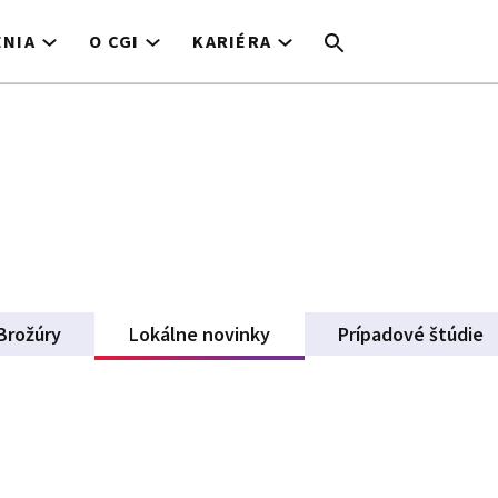
ENIA
O CGI
KARIÉRA
Brožúry
Lokálne novinky
(active tab)
Prípadové štúdie