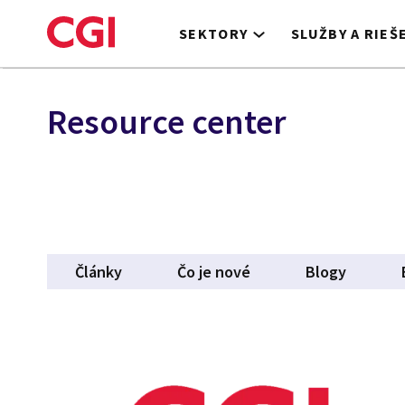
Skip
to
SEKTORY
SLUŽBY A RIEŠ
main
content
Resource center
Články
Čo je nové
Blogy