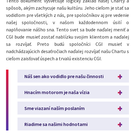
Tento dokument vysvetľuje logický základ našej Charty a
spôsob, akým zachycuje našu kultúru. Jeho cieľom je stať sa
vodidlom pre všetkých z nás, pre spoločníkov aj pre vedenie
našej spoločnosti, v našom každodennom úsilí o
naplňovanie nášho sna. Tento svet sa bude naďalej meniť a
CGI bude musieť zostať nablízku svojim klientom a naďalej
sa rozvíjať. Preto budú spoločníci CGI musieť v
nadchádzajúcich desaťročiach naďalej rozvíjať našu Chartu s
cieľom zaisťovať úspech a trvalú existenciu CGI.
Náš sen ako vodidlo pre našu činnosti
Hnacím motorom je naša vízia
Sme viazaní naším poslaním
Riadime sa našimi hodnotami