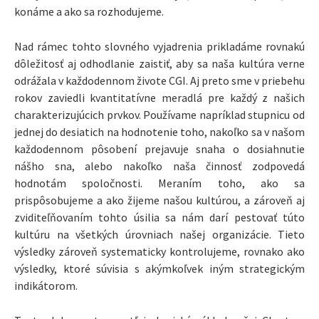
konáme a ako sa rozhodujeme.
Nad rámec tohto slovného vyjadrenia prikladáme rovnakú
dôležitosť aj odhodlanie zaistiť, aby sa naša kultúra verne
odrážala v každodennom živote CGI. Aj preto sme v priebehu
rokov zaviedli kvantitatívne meradlá pre každý z našich
charakterizujúcich prvkov. Používame napríklad stupnicu od
jednej do desiatich na hodnotenie toho, nakoľko sa v našom
každodennom pôsobení prejavuje snaha o dosiahnutie
nášho sna, alebo nakoľko naša činnosť zodpovedá
hodnotám spoločnosti. Meraním toho, ako sa
prispôsobujeme a ako žijeme našou kultúrou, a zároveň aj
zviditeľňovaním tohto úsilia sa nám darí pestovať túto
kultúru na všetkých úrovniach našej organizácie. Tieto
výsledky zároveň systematicky kontrolujeme, rovnako ako
výsledky, ktoré súvisia s akýmkoľvek iným strategickým
indikátorom.