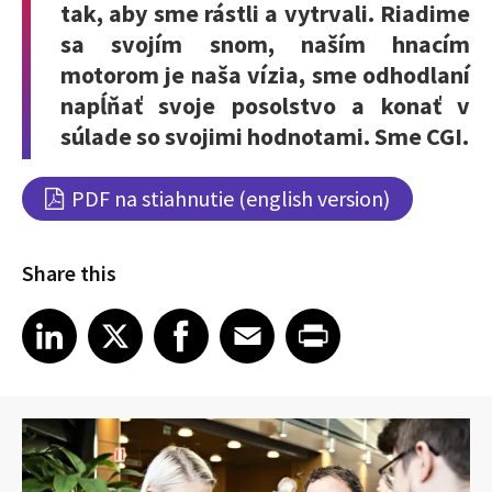
tak, aby sme rástli a vytrvali. Riadime
sa svojím snom, naším hnacím
motorom je naša vízia, sme odhodlaní
napĺňať svoje posolstvo a konať v
súlade so svojimi hodnotami. Sme CGI.
PDF na stiahnutie (english version)
Share this
Share article on LinkedIn
Share article on X
Share article on Facebook
Share article on Email
Share article on Print
LinkedIn
X
Facebook
Email
Print