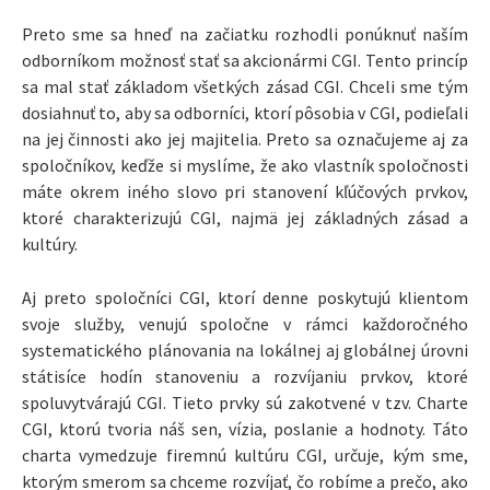
Preto sme sa hneď na začiatku rozhodli ponúknuť naším
odborníkom možnosť stať sa akcionármi CGI. Tento princíp
sa mal stať základom všetkých zásad CGI. Chceli sme tým
dosiahnuť to, aby sa odborníci, ktorí pôsobia v CGI, podieľali
na jej činnosti ako jej majitelia. Preto sa označujeme aj za
spoločníkov, keďže si myslíme, že ako vlastník spoločnosti
máte okrem iného slovo pri stanovení kľúčových prvkov,
ktoré charakterizujú CGI, najmä jej základných zásad a
kultúry.
Aj preto spoločníci CGI, ktorí denne poskytujú klientom
svoje služby, venujú spoločne v rámci každoročného
systematického plánovania na lokálnej aj globálnej úrovni
státisíce hodín stanoveniu a rozvíjaniu prvkov, ktoré
spoluvytvárajú CGI. Tieto prvky sú zakotvené v tzv. Charte
CGI, ktorú tvoria náš sen, vízia, poslanie a hodnoty. Táto
charta vymedzuje firemnú kultúru CGI, určuje, kým sme,
ktorým smerom sa chceme rozvíjať, čo robíme a prečo, ako