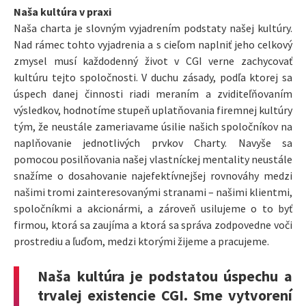
Naša kultúra v praxi
Naša charta je slovným vyjadrením podstaty našej kultúry.
Nad rámec tohto vyjadrenia a s cieľom naplniť jeho celkový
zmysel musí každodenný život v CGI verne zachycovať
kultúru tejto spoločnosti. V duchu zásady, podľa ktorej sa
úspech danej činnosti riadi meraním a zviditeľňovaním
výsledkov, hodnotíme stupeň uplatňovania firemnej kultúry
tým, že neustále zameriavame úsilie našich spoločníkov na
naplňovanie jednotlivých prvkov Charty. Navyše sa
pomocou posilňovania našej vlastníckej mentality neustále
snažíme o dosahovanie najefektívnejšej rovnováhy medzi
našimi tromi zainteresovanými stranami – našimi klientmi,
spoločníkmi a akcionármi, a zároveň usilujeme o to byť
firmou, ktorá sa zaujíma a ktorá sa správa zodpovedne voči
prostrediu a ľuďom, medzi ktorými žijeme a pracujeme.
Naša kultúra je podstatou úspechu a
trvalej existencie CGI. Sme vytvorení