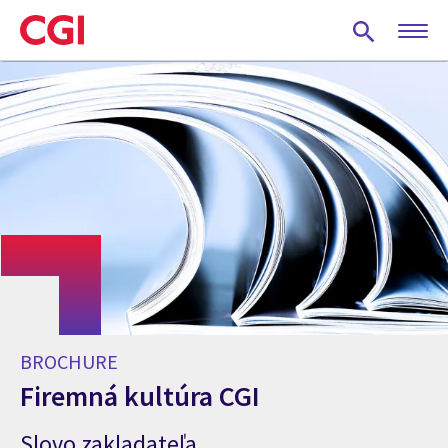
Skip
to
main
content
BROCHURE
Firemná kultúra CGI
Slovo zakladateľa