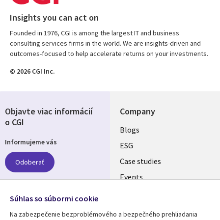
Insights you can act on
Founded in 1976, CGI is among the largest IT and business
consulting services firms in the world. We are insights-driven and
outcomes-focused to help accelerate returns on your investments.
© 2026 CGI Inc.
Objavte viac informácií
Company
o CGI
Useful
Blogs
Informujeme vás
links
ESG
SLOVAKIA
Case studies
Odoberať
Events
Media center
Follow us
Súhlas so súbormi cookie
Newsroom
Na zabezpečenie bezproblémového a bezpečného prehliadania
Social