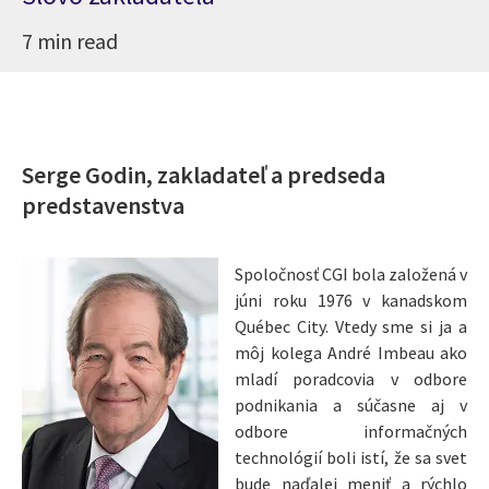
7 min read
Serge Godin, zakladateľ a predseda
predstavenstva
Spoločnosť CGI bola založená v
júni roku 1976 v kanadskom
Québec City. Vtedy sme si ja a
môj kolega André Imbeau ako
mladí poradcovia v odbore
podnikania a súčasne aj v
odbore informačných
technológií boli istí, že sa svet
bude naďalej meniť a rýchlo