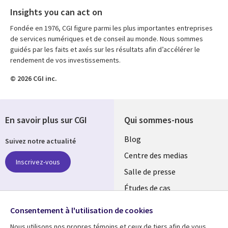
Insights you can act on
Fondée en 1976, CGI figure parmi les plus importantes entreprises
de services numériques et de conseil au monde. Nous sommes
guidés par les faits et axés sur les résultats afin d’accélérer le
rendement de vos investissements.
© 2026 CGI inc.
En savoir plus sur CGI
Qui sommes-nous
Useful
Blog
Suivez notre actualité
links
Centre des medias
Inscrivez-vous
MAROC
Salle de presse
Études de cas
Retrouvez-nous sur les
Événements
réseaux
Consentement à l'utilisation de cookies
Nous utilisons nos propres témoins et ceux de tiers afin de vous