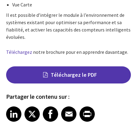
Vue Carte
Il est possible d’intégrer le module à l’environnement de
systèmes existant pour optimiser sa performance et sa
fiabilité, et activer les capacités des compteurs intelligents
évoluées.
Téléchargez
notre brochure pour en apprendre davantage.
Téléchargez le PDF
Partager le contenu sur :
Share on LinkedIn
Share on X
Share on Facebook
Share on Email
Share on Print
LinkedIn
X
Facebook
Email
Print