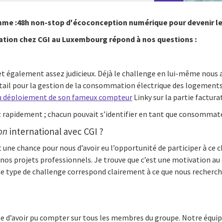
mme :48h non-stop d'écoconception numérique pour devenir le
ation chez CGI au Luxembourg répond à nos questions :
 et également assez judicieux. Déjà le challenge en lui-même nous a
tail pour la gestion de la consommation électrique des logements. C
 du déploiement de son fameux compteur
Linky sur la partie factura
ez rapidement ; chacun pouvait s’identifier en tant que consommate
on
international avec CGI ?
est une chance pour nous d’avoir eu l’opportunité de participer à c
 nos projets professionnels. Je trouve que c’est une motivation au 
e type de challenge correspond clairement à ce que nous rechercho
ble d’avoir pu compter sur tous les membres du groupe. Notre équi