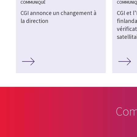
COMMUNIQUÉ
COMMUNIQ
CGI annonce un changement à
CGI et l
la direction
finlanda
vérifica
satellit
Com