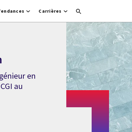
Tendances
Carrières
n
génieur en
 CGI au