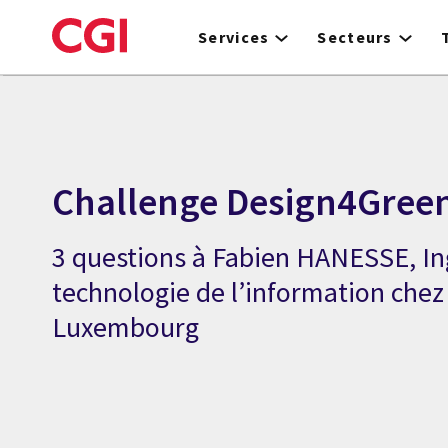
Skip
to
Services
Secteurs
main
content
Challenge Design4Gree
3 questions à Fabien HANESSE, In
technologie de l’information chez
Luxembourg