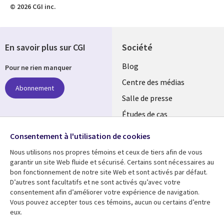
© 2026 CGI inc.
En savoir plus sur CGI
Société
Useful
Blog
Pour ne rien manquer
links
Centre des médias
Abonnement
LUXEMBOURG
Salle de presse
Études de cas
Événements
Suivez-nous
Consentement à l'utilisation de cookies
Nous utilisons nos propres témoins et ceux de tiers afin de vous
Social
garantir un site Web fluide et sécurisé. Certains sont nécessaires au
Media
bon fonctionnement de notre site Web et sont activés par défaut.
LUXEMBOURG
D’autres sont facultatifs et ne sont activés qu’avec votre
consentement afin d’améliorer votre expérience de navigation.
Ressources
Support
Vous pouvez accepter tous ces témoins, aucun ou certains d’entre
eux.
Library
Legal
Articles
Restrictions et