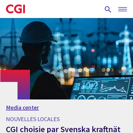
Skip
to
main
content
Media center
NOUVELLES LOCALES
CGI choisie par Svenska kraftnät