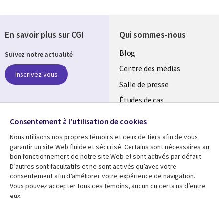
En savoir plus sur CGI
Qui sommes-nous
Useful
Blog
Suivez notre actualité
links
Centre des médias
Inscrivez-vous
LUXEMBOURG
Salle de presse
Études de cas
Retrouvez-nous sur les
Événements
réseaux
Consentement à l'utilisation de cookies
Nous utilisons nos propres témoins et ceux de tiers afin de vous
Social
garantir un site Web fluide et sécurisé. Certains sont nécessaires au
Media
bon fonctionnement de notre site Web et sont activés par défaut.
LUXEMBOURG
D’autres sont facultatifs et ne sont activés qu’avec votre
consentement afin d’améliorer votre expérience de navigation.
Ressources
Support
Vous pouvez accepter tous ces témoins, aucun ou certains d’entre
eux.
Library
Legal
Articles
Restrictions et
conditions juridiques
Links
SECTIONS
Blog