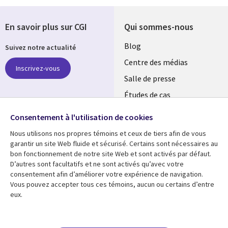
En savoir plus sur CGI
Qui sommes-nous
Useful
Blog
Suivez notre actualité
links
Centre des médias
Inscrivez-vous
LUXEMBOURG
Salle de presse
Études de cas
Retrouvez-nous sur les
Événements
réseaux
Consentement à l'utilisation de cookies
Nous utilisons nos propres témoins et ceux de tiers afin de vous
Social
garantir un site Web fluide et sécurisé. Certains sont nécessaires au
Media
bon fonctionnement de notre site Web et sont activés par défaut.
LUXEMBOURG
D’autres sont facultatifs et ne sont activés qu’avec votre
consentement afin d’améliorer votre expérience de navigation.
Ressources
Support
Vous pouvez accepter tous ces témoins, aucun ou certains d’entre
eux.
Library
Legal
Articles
Restrictions et
conditions juridiques
Links
SECTIONS
Blog
Confidentialité