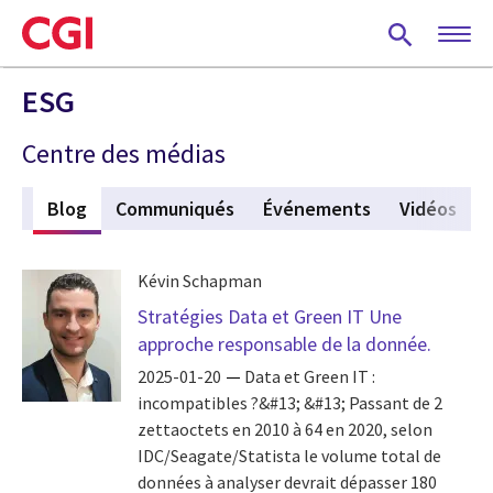
Skip
to
main
content
ESG
Centre des médias
les
Blog
(active tab)
Communiqués
Événements
Vidéos
Kévin Schapman
Stratégies Data et Green IT Une
approche responsable de la donnée.
2025-01-20
Data et Green IT :
incompatibles ?&#13; &#13; Passant de 2
zettaoctets en 2010 à 64 en 2020, selon
IDC/Seagate/Statista le volume total de
données à analyser devrait dépasser 180