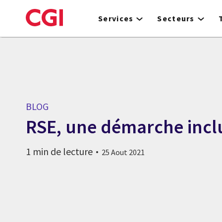
Skip
to
Services
Secteurs
main
content
BLOG
RSE, une démarche incl
1 min de lecture
25 Aout 2021