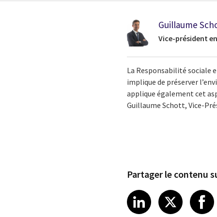
Guillaume Sch
Vice-président e
La Responsabilité sociale e
implique de préserver l’en
applique également cet asp
Guillaume Schott, Vice-Pr
Partager le contenu su
Share article
Share art
Shar
LinkedIn
X