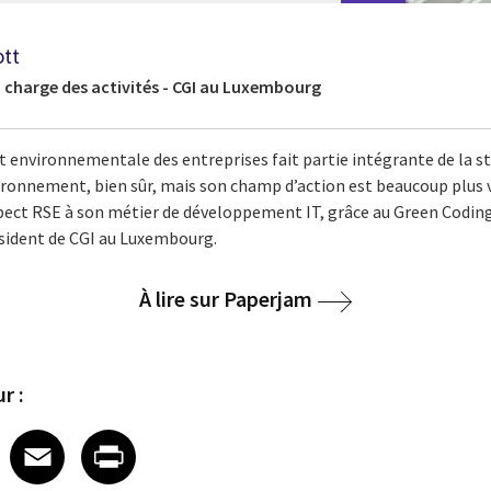
ott
n charge des activités - CGI au Luxembourg
t environnementale des entreprises fait partie intégrante de la st
vironnement, bien sûr, mais son champ d’action est beaucoup plus 
ect RSE à son métier de développement IT, grâce au Green Coding
ésident de CGI au Luxembourg.
À lire sur Paperjam
r :
 on LinkedIn
icle on X
e article on Facebook
Share article on Email
Share article on Print
Facebook
Email
Print