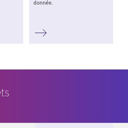
donnée.
ts