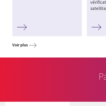
vérifica
satellit
Voir plus
P