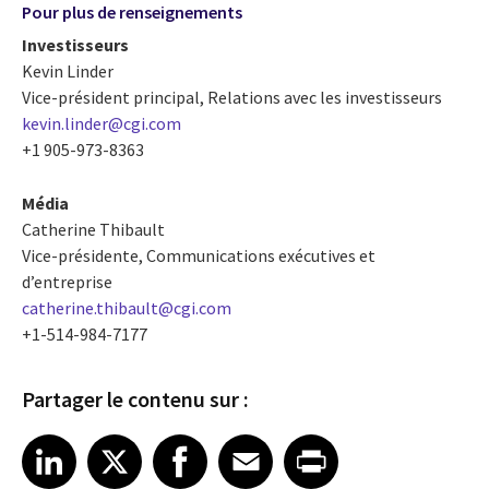
Pour plus de renseignements
Investisseurs
Kevin Linder
Vice-président principal, Relations avec les investisseurs
kevin.linder@cgi.com
+1 905-973-8363
Média
Catherine Thibault
Vice-présidente, Communications exécutives et
d’entreprise
catherine.thibault@cgi.com
+1-514-984-7177
Partager le contenu sur :
Share article on LinkedIn
Share article on X
Share article on Facebook
Share article on Email
Share article on Print
LinkedIn
X
Facebook
Email
Print