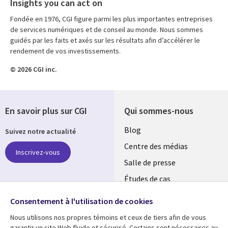
Insights you can act on
Fondée en 1976, CGI figure parmi les plus importantes entreprises
de services numériques et de conseil au monde. Nous sommes
guidés par les faits et axés sur les résultats afin d’accélérer le
rendement de vos investissements.
© 2026 CGI inc.
En savoir plus sur CGI
Qui sommes-nous
Useful
Blog
Suivez notre actualité
links
Centre des médias
Inscrivez-vous
LUXEMBOURG
Salle de presse
Études de cas
Retrouvez-nous sur les
Événements
réseaux
Consentement à l'utilisation de cookies
Nous utilisons nos propres témoins et ceux de tiers afin de vous
Social
garantir un site Web fluide et sécurisé. Certains sont nécessaires au