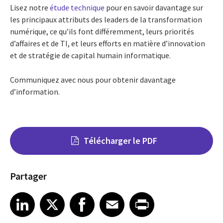
Lisez notre
étude technique
pour en savoir davantage sur
les principaux attributs des leaders de la transformation
numérique, ce qu’ils font différemment, leurs priorités
d’affaires et de TI, et leurs efforts en matière d’innovation
et de stratégie de capital humain informatique.
Communiquez avec nous pour obtenir davantage
d’information.
Télécharger le PDF
Partager
Share on LinkedIn
Share on X
Share on Facebook
Share on Email
Share on Print
LinkedIn
X
Facebook
Email
Print