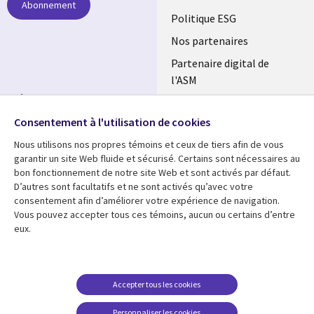
Abonnement
FRANCE
Politique ESG
Nos partenaires
Partenaire digital de
l'ASM
Suivez-nous
Salle de presse
Consentement à l'utilisation de cookies
Social
Fusions
Media
Nous utilisons nos propres témoins et ceux de tiers afin de vous
FRANCE
garantir un site Web fluide et sécurisé. Certains sont nécessaires au
bon fonctionnement de notre site Web et sont activés par défaut.
Ressources
Support
D’autres sont facultatifs et ne sont activés qu’avec votre
consentement afin d’améliorer votre expérience de navigation.
Library
Legal
Articles
Accessibilité
Vous pouvez accepter tous ces témoins, aucun ou certains d’entre
eux.
Links
FRANCE
Blog
Protection des données
FRANCE
Études de cas
Restrictions et
conditions juridiques
Événements
Accepter tous les cookies
FAQ Carrières
Podcasts
Personnaliser les cookies