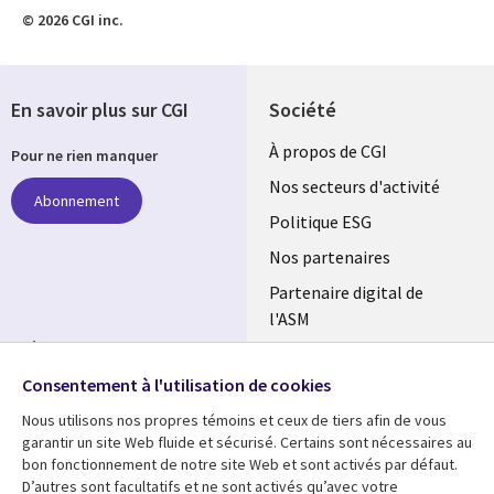
© 2026 CGI inc.
En savoir plus sur CGI
Société
Useful
À propos de CGI
Pour ne rien manquer
links
Nos secteurs d'activité
Abonnement
FRANCE
Politique ESG
Nos partenaires
Partenaire digital de
l'ASM
Suivez-nous
Salle de presse
Consentement à l'utilisation de cookies
Social
Fusions
Media
Nous utilisons nos propres témoins et ceux de tiers afin de vous
FRANCE
garantir un site Web fluide et sécurisé. Certains sont nécessaires au
bon fonctionnement de notre site Web et sont activés par défaut.
Ressources
Support
D’autres sont facultatifs et ne sont activés qu’avec votre