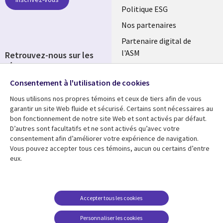
FRANCE
Politique ESG
Nos partenaires
Partenaire digital de
l'ASM
Retrouvez-nous sur les
réseaux
Salle de presse
Consentement à l'utilisation de cookies
Social
Fusions
Media
Nous utilisons nos propres témoins et ceux de tiers afin de vous
FRANCE
garantir un site Web fluide et sécurisé. Certains sont nécessaires au
bon fonctionnement de notre site Web et sont activés par défaut.
Ressources
Support
D’autres sont facultatifs et ne sont activés qu’avec votre
consentement afin d’améliorer votre expérience de navigation.
Library
Legal
Articles
Accessibilité
Vous pouvez accepter tous ces témoins, aucun ou certains d’entre
eux.
Links
FRANCE
Blog
Protection des données
FRANCE
Études de cas
Restrictions et
conditions juridiques
Événements
Accepter tous les cookies
FAQ Carrières
Podcasts
Personnaliser les cookies
Centre de gestion des