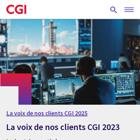
Skip
to
main
content
La voix de nos clients CGI 2025
La voix de nos clients CGI 2023