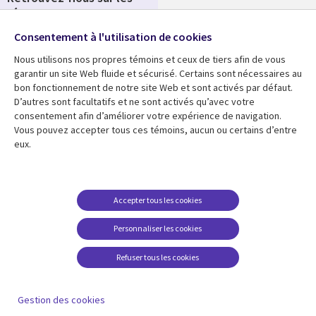
réseaux
Salle de presse
Consentement à l'utilisation de cookies
Social
Fusions
Media
Nous utilisons nos propres témoins et ceux de tiers afin de vous
FRANCE
garantir un site Web fluide et sécurisé. Certains sont nécessaires au
bon fonctionnement de notre site Web et sont activés par défaut.
Ressources
Support
D’autres sont facultatifs et ne sont activés qu’avec votre
consentement afin d’améliorer votre expérience de navigation.
Library
Legal
Articles
Accessibilité
Vous pouvez accepter tous ces témoins, aucun ou certains d’entre
eux.
Links
FRANCE
Blog
Protection des données
FRANCE
Études de cas
Restrictions et
conditions juridiques
Événements
Accepter tous les cookies
FAQ Carrières
Podcasts
Personnaliser les cookies
Centre de gestion des
Points de vue
témoins
Refuser tous les cookies
Vidéos
En voir plus
Gestion des cookies