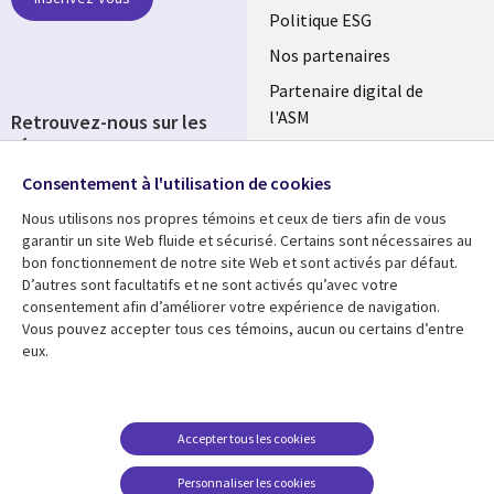
FRANCE
Politique ESG
Nos partenaires
Partenaire digital de
l'ASM
Retrouvez-nous sur les
réseaux
Salle de presse
Consentement à l'utilisation de cookies
Social
Fusions
Media
Nous utilisons nos propres témoins et ceux de tiers afin de vous
FRANCE
garantir un site Web fluide et sécurisé. Certains sont nécessaires au
bon fonctionnement de notre site Web et sont activés par défaut.
Ressources
Support
D’autres sont facultatifs et ne sont activés qu’avec votre
consentement afin d’améliorer votre expérience de navigation.
Library
Legal
Articles
Accessibilité
Vous pouvez accepter tous ces témoins, aucun ou certains d’entre
eux.
Links
FRANCE
Blog
Protection des données
FRANCE
Études de cas
Restrictions et
conditions juridiques
Événements
Accepter tous les cookies
FAQ Carrières
Podcasts
Personnaliser les cookies
Centre de gestion des