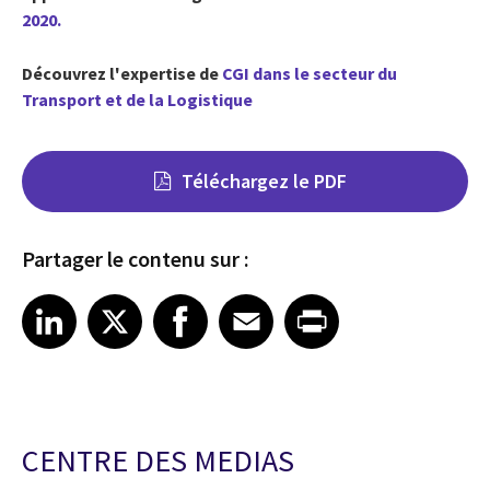
2020.
Découvrez l'expertise de
CGI dans le secteur du
Transport et de la Logistique
Téléchargez le PDF
Partager le contenu sur :
Share on LinkedIn
Share on X
Share on Facebook
Share on Email
Share on Print
LinkedIn
X
Facebook
Email
Print
CENTRE DES MEDIAS