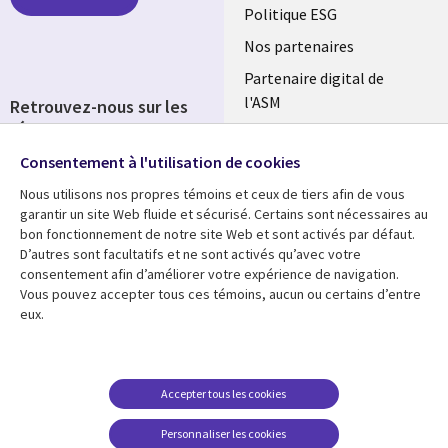
FRANCE
Politique ESG
Nos partenaires
Partenaire digital de
l'ASM
Retrouvez-nous sur les
réseaux
Salle de presse
Consentement à l'utilisation de cookies
Social
Fusions
Media
Nous utilisons nos propres témoins et ceux de tiers afin de vous
FRANCE
garantir un site Web fluide et sécurisé. Certains sont nécessaires au
bon fonctionnement de notre site Web et sont activés par défaut.
Ressources
Support
D’autres sont facultatifs et ne sont activés qu’avec votre
consentement afin d’améliorer votre expérience de navigation.
Library
Legal
Articles
Accessibilité
Vous pouvez accepter tous ces témoins, aucun ou certains d’entre
eux.
Links
FRANCE
Blog
Protection des données
FRANCE
Études de cas
Restrictions et
conditions juridiques
Événements
Accepter tous les cookies
FAQ Carrières
Podcasts
Personnaliser les cookies
Centre de gestion des