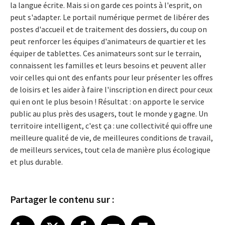
la langue écrite. Mais si on garde ces points à l'esprit, on
peut s'adapter. Le portail numérique permet de libérer des
postes d'accueil et de traitement des dossiers, du coup on
peut renforcer les équipes d'animateurs de quartier et les
équiper de tablettes. Ces animateurs sont sur le terrain,
connaissent les familles et leurs besoins et peuvent aller
voir celles qui ont des enfants pour leur présenter les offres
de loisirs et les aider à faire l'inscription en direct pour ceux
qui en ont le plus besoin ! Résultat : on apporte le service
public au plus près des usagers, tout le monde y gagne. Un
territoire intelligent, c'est ça : une collectivité qui offre une
meilleure qualité de vie, de meilleures conditions de travail,
de meilleurs services, tout cela de manière plus écologique
et plus durable.
Partager le contenu sur :
Share article on LinkedIn
Share article on X
Share article on Facebook
Share article on Email
Share article on Print
LinkedIn
X
Facebook
Email
Print