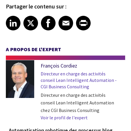
Partager le contenu sur :
Share article on LinkedIn
Share article on X
Share article on Facebook
Share article on Email
Share article on Print
LinkedIn
X
Facebook
Email
Print
A PROPOS DE L'EXPERT
François Cordiez
Directeur en charge des activités
conseil Lean Intelligent Automation -
CGI Business Consulting
Directeur en charge des activités
conseil Lean Intelligent Automation
chez CGI Business Consulting
Voir le profil de l'expert
Automatisation robotique des processus blog