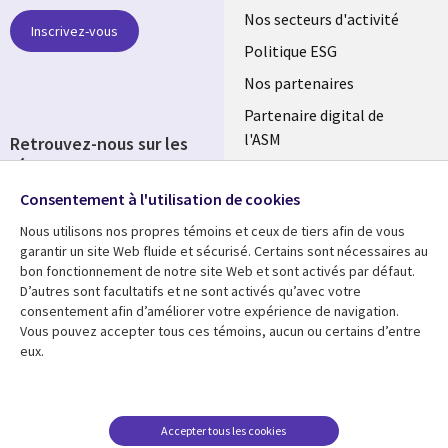
links
Nos secteurs d'activité
Inscrivez-vous
FRANCE
Politique ESG
Nos partenaires
Partenaire digital de
l'ASM
Retrouvez-nous sur les
réseaux
Salle de presse
Consentement à l'utilisation de cookies
Social
Fusions
Media
Nous utilisons nos propres témoins et ceux de tiers afin de vous
FRANCE
garantir un site Web fluide et sécurisé. Certains sont nécessaires au
bon fonctionnement de notre site Web et sont activés par défaut.
Ressources
Support
D’autres sont facultatifs et ne sont activés qu’avec votre
consentement afin d’améliorer votre expérience de navigation.
Library
Legal
Articles
Accessibilité
Vous pouvez accepter tous ces témoins, aucun ou certains d’entre
eux.
Links
FRANCE
Blog
Protection des données
FRANCE
Études de cas
Restrictions et
conditions juridiques
Événements
Accepter tous les cookies
FAQ Carrières